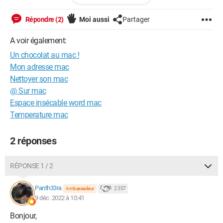
des informations d’ailleurs il est nécessaire qu’il soit sur
secteur pour qu’il puisse démarrer, il ne veut pas démarrer avec
Répondre (2)
Moi aussi
Partager
la batterie seul… et pour le ventilateur, j’ai tenté de réinitialiser le
SMC mais sans succès… Je demande alors conseil en vous
A voir également:
remerciant d’avance :)
Un chocolat au mac !
Mon adresse mac
Nettoyer son mac
@ Sur mac
Espace insécable word mac
Temperature mac
2 réponses
RÉPONSE 1 / 2
Panth33ra
2 357
Ambassadeur
9 déc. 2022 à 10:41
Bonjour,