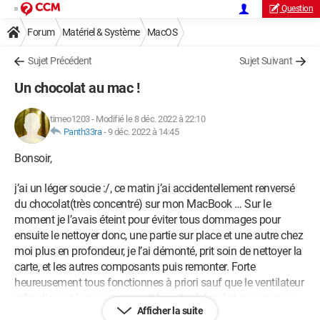
Question
Forum
Matériel & Système
MacOS
Sujet Précédent
Sujet Suivant
Un chocolat au mac !
timeo1203
-
Modifié le 8 déc. 2022 à 22:10
Panth33ra
-
9 déc. 2022 à 14:45
Bonsoir,
j’ai un léger soucie :/, ce matin j’ai accidentellement renversé
du chocolat(très concentré) sur mon MacBook … Sur le
moment je l’avais éteint pour éviter tous dommages pour
ensuite le nettoyer donc, une partie sur place et une autre chez
moi plus en profondeur, je l’ai démonté, prit soin de nettoyer la
carte, et les autres composants puis remonter. Forte
heureusement tous fonctionnes à priori sauf que le ventilateur
refroidissant le processeur est booster à fond et que mon pc
Afficher la suite
ne détecte plus très bien la batterie comme si il lui manquait