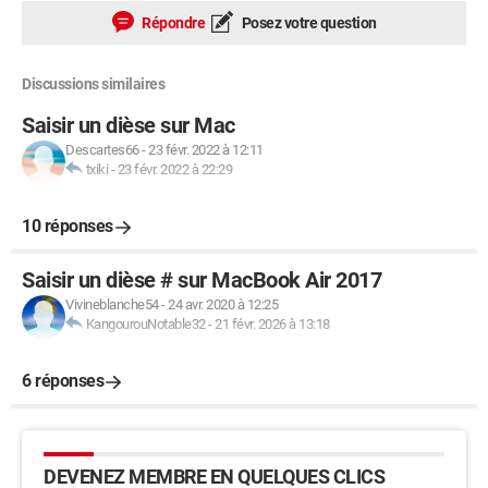
Répondre
Posez votre question
Discussions similaires
Saisir un dièse sur Mac
Descartes66
-
23 févr. 2022 à 12:11
txiki
-
23 févr. 2022 à 22:29
10 réponses
Saisir un dièse # sur MacBook Air 2017
Vivineblanche54
-
24 avr. 2020 à 12:25
KangourouNotable32
-
21 févr. 2026 à 13:18
6 réponses
DEVENEZ MEMBRE EN QUELQUES CLICS