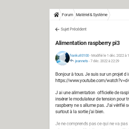
Forum
Matériel & Système
Sujet Précédent
Alimentation raspberry pi3
franku93100
-
Modifié le 1 déc. 2022 à 
jeannets
-
7 déc. 2022 à 22:29
Bonjour à tous. Je suis sur un projet d 
https://www.youtube.com/watch?v=d
J ai une alimentation officielle de rasp
insérer le modulateur de tension pour t
raspberry ne s allume pas. J'ai vérifié so
surtout à la sortie j'ai bien.
Je ne comprends pas ce qui ne va pas ! A