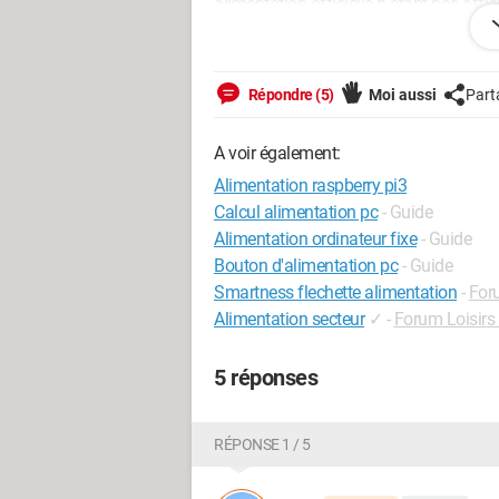
alimentation officielle n étant pas affich
j'ai testé (toujours avec un résultat néga
Merci bien !
Répondre (5)
Moi aussi
Part
A voir également:
Alimentation raspberry pi3
Calcul alimentation pc
- Guide
Alimentation ordinateur fixe
- Guide
Bouton d'alimentation pc
- Guide
Smartness flechette alimentation
-
For
Alimentation secteur
✓
-
Forum Loisirs
5 réponses
RÉPONSE 1 / 5