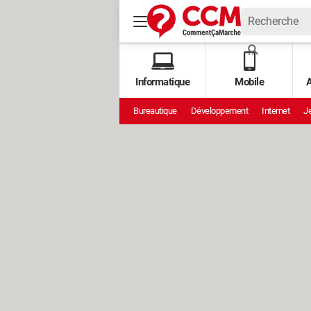
Informatique
Mobile
A
Bureautique
Développement
Internet
Je