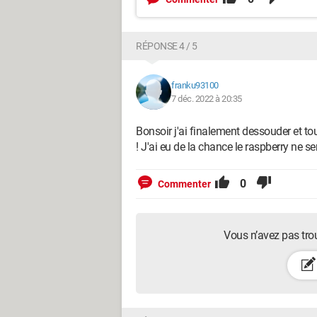
RÉPONSE 4 / 5
franku93100
7 déc. 2022 à 20:35
Bonsoir j'ai finalement dessouder et to
! J'ai eu de la chance le raspberry ne s
0
Commenter
Vous n’avez pas tro