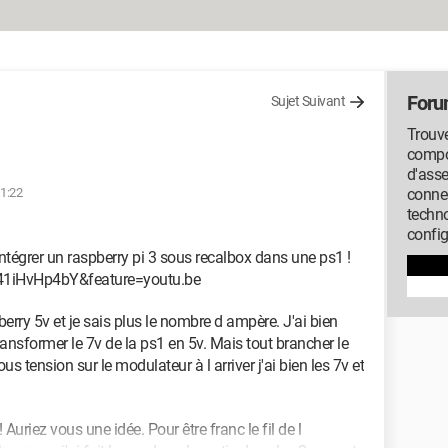
Foru
Sujet Suivant
Trouve
compos
d'ass
11:22
conne
techno
config
intégrer un raspberry pi 3 sous recalbox dans une ps1 !
41iHvHp4bY&feature=youtu.be
berry 5v et je sais plus le nombre d ampère. J'ai bien
ransformer le 7v de la ps1 en 5v. Mais tout brancher le
us tension sur le modulateur à l arriver j'ai bien les 7v et
uriez vous une idée. Pour être franc le fil de l