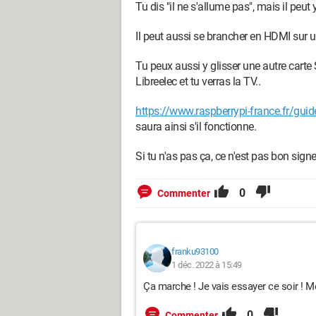
Tu dis "il ne s'allume pas", mais il peut
Il peut aussi se brancher en HDMI sur u
Tu peux aussi y glisser une autre cart
Libreelec et tu verras la TV..
https://www.raspberrypi-france.fr/guide/
saura ainsi s'il fonctionne.
Si tu n'as pas ça, ce n'est pas bon signe
0
Commenter
franku93100
1 déc. 2022 à 15:49
Ça marche ! Je vais essayer ce soir ! M
0
Commenter