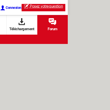
Posez votre
question
Connexion
Téléchargement
Forum