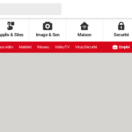
pplis & Sites
Image & Son
Maison
Securité
ux vidéo
Matériel
Réseau
Vidéo/TV
Virus/Sécurité
Emploi