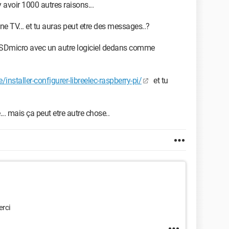
 y avoir 1000 autres raisons...
ne TV... et tu auras peut etre des messages..?
e SDmicro avec un autre logiciel dedans comme
installer-configurer-libreelec-raspberry-pi/
et tu
... mais ça peut etre autre chose..
erci