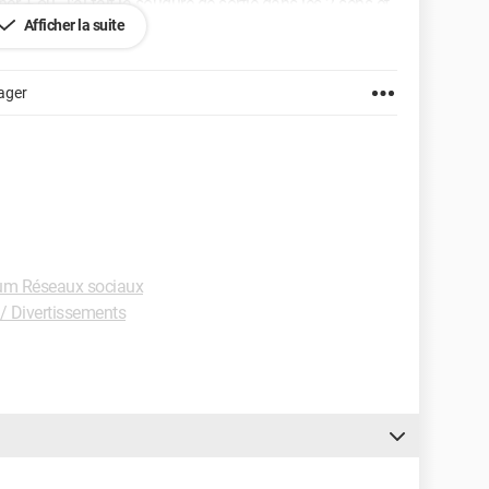
er + ou - j'ai fait la soudure de sortie dans les 2 sens et
Afficher la suite
tif).
ager
um Réseaux sociaux
 / Divertissements