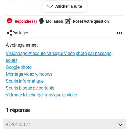
cela . car c'est assez ancien cette possibilité .
Afficher la suite
Explication :
Répondre (1)
Moi aussi
Posez votre question
Je pouvait en passant ma souris sur les photos , les avoir en
encart mais pas que dans le volet de visualisation
Partager
Pour les vidéos en passant sur le nom , les voir pareil dans un
A voir également:
encart dans lequel elles se déclenchaient
Visionnage et écoute Musique Vidéo photo par passage
souris
Pareil pour la musique le morceau se lançait au passage de
Google photo
ma souris
Montage video windows
Pratique pour trier
Souris informatique
Souris bloqué pc portable
Merci à tous pour une solution
Vidmate telecharger musique et video
1 réponse
Windows / Chrome 106.0.0.0
RÉPONSE 1 / 1