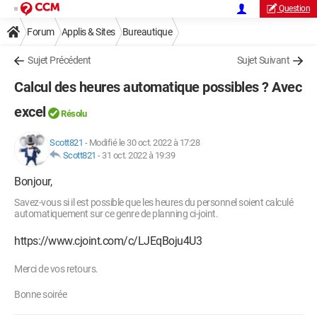
Question
Forum
Applis & Sites
Bureautique
Sujet Précédent
Sujet Suivant
Calcul des heures automatique possibles ? Avec
excel
Résolu
Scott821
-
Modifié le 30 oct. 2022 à 17:28
Scott821
-
31 oct. 2022 à 19:39
Bonjour,
Savez-vous si il est possible que les heures du personnel soient calculé
automatiquement sur ce genre de planning ci-joint.
https://www.cjoint.com/c/LJEqBoju4U3
Merci de vos retours.
Bonne soirée