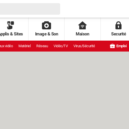
pplis & Sites
Image & Son
Maison
Securité
ux vidéo
Matériel
Réseau
Vidéo/TV
Virus/Sécurité
Emploi