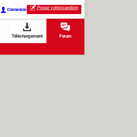
Posez votre
question
Connexion
Téléchargement
Forum