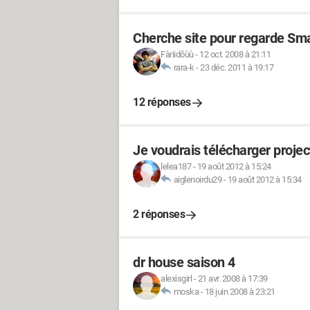
Cherche site pour regarde Smal
Fàriidôùù
-
12 oct. 2008 à 21:11
rara-k
-
23 déc. 2011 à 19:17
12 réponses
Je voudrais télécharger projec
lelea187
-
19 août 2012 à 15:24
aiglenoirdu29
-
19 août 2012 à 15:34
2 réponses
dr house saison 4
alexisgirl
-
21 avr. 2008 à 17:39
moska
-
18 juin 2008 à 23:21