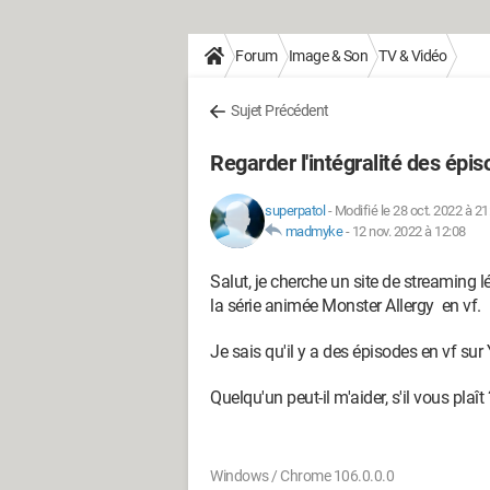
Forum
Image & Son
TV & Vidéo
Sujet Précédent
Regarder l'intégralité des épi
superpatol
-
Modifié le 28 oct. 2022 à 21
madmyke
-
12 nov. 2022 à 12:08
Salut, je cherche un site de streaming lé
la série animée Monster Allergy en vf.
Je sais qu'il y a des épisodes en vf su
Quelqu'un peut-il m'aider, s'il vous plaît 
Windows / Chrome 106.0.0.0