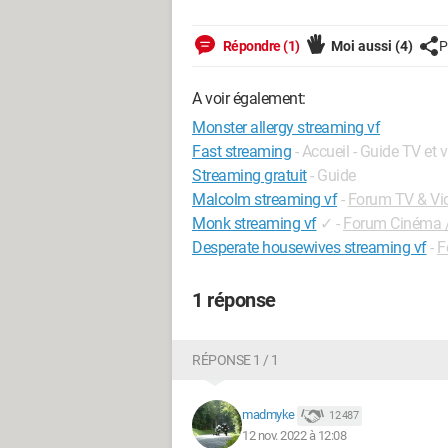
Répondre (1)
Moi aussi
(4)
P
A voir également:
Monster allergy streaming vf
Fast streaming
- Accueil - Guide TV et 
Streaming gratuit
- Guide
Malcolm streaming vf
-
Forum TV & Vi
Monk streaming vf
✓
-
Forum Cinéma /
Desperate housewives streaming vf
-
F
1 réponse
RÉPONSE 1 / 1
madmyke
12 487
12 nov. 2022 à 12:08