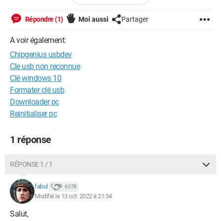
J'ai même essayé ChipEasy mais ça tourne dans le vide,
Répondre (1)
Moi aussi
Partager
même en attendant presque 1h rien ne s'affiche.
A voir également:
Auriez vous une autre idée pour moi ? Il n'y a rien d'important
Chipgenius usbdev
dessus mais c'est une 128 go donc je la trouve pratique ...
Cle usb non reconnue
Clé windows 10
Merci beaucoup !
Formater clé usb
Windows / Chrome 106.0.0.0
Downloader pc
Reinitialiser pc
1 réponse
RÉPONSE 1 / 1
fabul
6 078
Modifié le 13 oct. 2022 à 21:54
Salut,