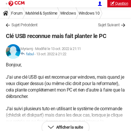
Question
Forum
Matériel & Système
Windows
Windows 10
Sujet Précédent
Sujet Suivant
Clé USB reconnue mais fait planter le PC
Myriamj
-
Modifié le 13 oct. 2022 à 21:11
fabul
-
13 oct. 2022 à 21:22
Bonjour,
J'ai une clé USB qui est reconnue par windows, mais quand je
veux cliquer dessus (ou même clic droit pour la reformater),
cela plante complètement mon PC et rien d'autre à faire que la
débrancher.
J'ai suivi plusieurs tuto en utilisant le système de commande
(chkdsk et diskpart) mais dans les deux cas, lorsque je clique
sur entrée ça ne fonctionne pas du tout et bloque la
Afficher la suite
commande.