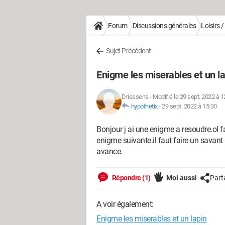
Forum
Discussions générales
Loisirs 
Sujet Précédent
Enigme les miserables et un la
Driessens
-
Modifié le 29 sept. 2022 à 1
hypothetix
-
29 sept. 2022 à 15:30
Bonjour j ai une enigme a resoudre.ol f
enigme suivante.il faut faire un savant
avance.
Répondre (1)
Moi aussi
Part
A voir également:
Enigme les miserables et un lapin