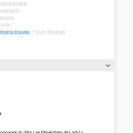
ivertissements
tissements
ssements
 vidéo
'énigme trouvée.
-
Forum Windows
e
sonnages du film Les Misérables de Ladj Ly