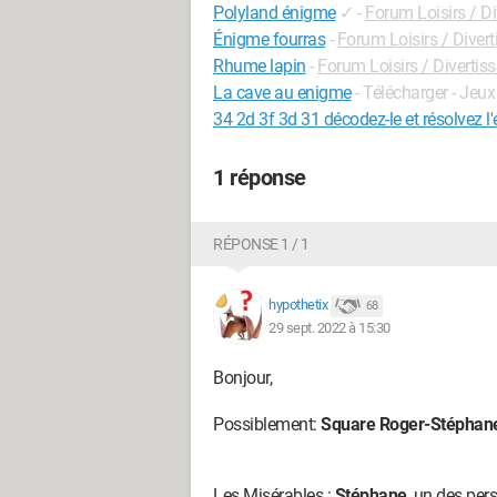
Polyland énigme
✓
-
Forum Loisirs / D
Énigme fourras
-
Forum Loisirs / Diver
Rhume lapin
-
Forum Loisirs / Diverti
La cave au enigme
- Télécharger - Jeux
34 2d 3f 3d 31 décodez-le et résolvez l
1 réponse
RÉPONSE 1 / 1
hypothetix
68
29 sept. 2022 à 15:30
Bonjour,
Possiblement:
Square Roger-Stéphan
Les Misérables :
Stéphane
, un des per