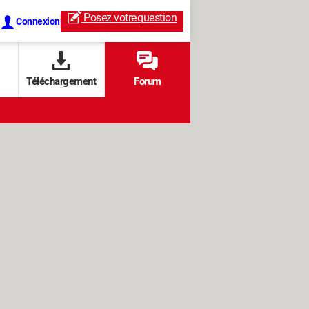
Posez votre
question
Connexion
Téléchargement
Forum