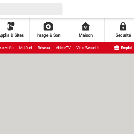
pplis & Sites
Image & Son
Maison
Securité
ux vidéo
Matériel
Réseau
Vidéo/TV
Virus/Sécurité
Emploi