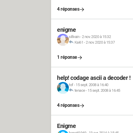
4 réponses
enigme
sillvain
-
2 nov. 2020 à 15:32
Kai61
-
2 nov. 2020 à 15:37
1 réponse
help! codage ascii a decoder !
tof
-
15 sept. 2008 à 16:40
tenace
-
15 sept. 2008 à 16:45
4 réponses
Enigme
benoit1949
-
13 avr. 2014 à 15:45