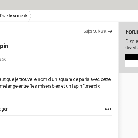
/ Divertissements
Forum
Sujet Suivant
Discu
pin
divert
2:56
aut que je trouve le nom d un square de paris avec cette
 melange entre "les miserables et un lapin ".merci d
ager