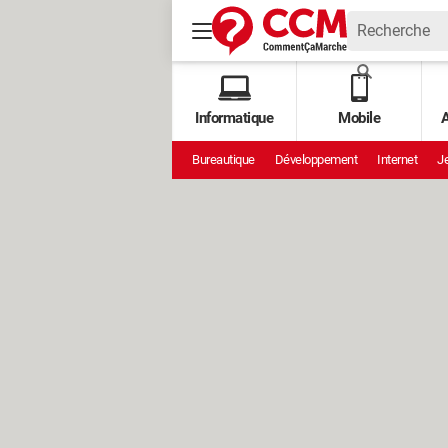
Informatique
Mobile
A
Bureautique
Développement
Internet
Je