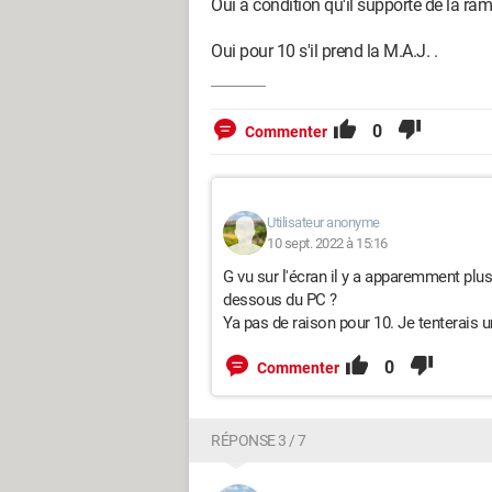
Oui à condition qu'il supporte de la ram 
Oui pour 10 s'il prend la M.A.J. .
0
Commenter
Utilisateur anonyme
10 sept. 2022 à 15:16
G vu sur l'écran il y a apparemment plu
dessous du PC ?
Ya pas de raison pour 10. Je tenterais un
0
Commenter
RÉPONSE 3 / 7