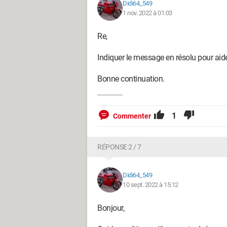
Didi64_549
1 nov. 2022 à 01:03
Re,
Indiquer le message en résolu pour aid
Bonne continuation.
1
Commenter
RÉPONSE 2 / 7
Didi64_549
10 sept. 2022 à 15:12
Bonjour,