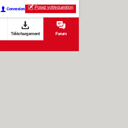
Posez votre
question
Connexion
Téléchargement
Forum