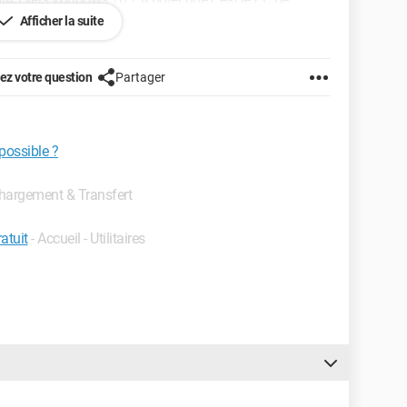
rais pas la perturber trop en changeant de version de
Afficher la suite
z votre question
Partager
possible ?
échargement & Transfert
atuit
- Accueil - Utilitaires