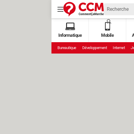
Informatique
Mobile
A
Bureautique
Développement
Internet
Je