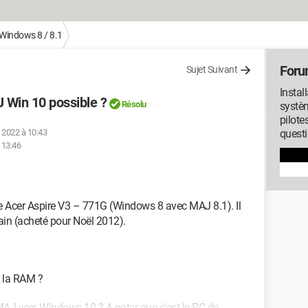
Windows 8 / 8.1
Foru
Sujet Suivant
Instal
 Win 10 possible ?
Résolu
systèm
pilote
. 2022 à 10:43
quest
 13:46
 Acer Aspire V3 – 771G (Windows 8 avec MAJ 8.1). Il
ain (acheté pour Noël 2012).
e la RAM ?
a MAJ vers Windows 10 ? A noter que c'est le PC de