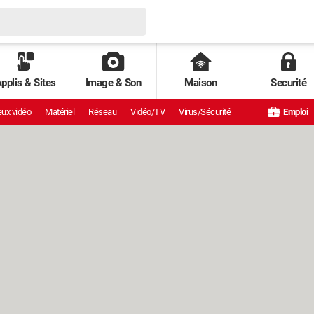
pplis & Sites
Image & Son
Maison
Securité
ux vidéo
Matériel
Réseau
Vidéo/TV
Virus/Sécurité
Emploi