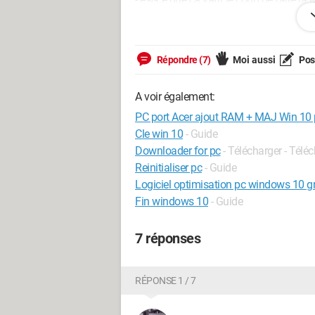
maman qui a quasi 70 ans donc je voud
Windows.
Merci de votre aide.
Répondre (7)
Moi aussi
Pose
Fabien.
A voir également:
PC port Acer ajout RAM + MAJ Win 10 
Cle win 10
- Guide
Downloader for pc
- Télécharger - Tél
Reinitialiser pc
- Guide
Logiciel optimisation pc windows 10 gr
Fin windows 10
- Guide
7 réponses
RÉPONSE 1 / 7