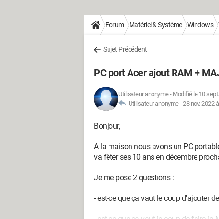
Forum
Matériel & Système
Windows
Sujet Précédent
PC port Acer ajout RAM + MAJ
Utilisateur anonyme
-
Modifié le 10 sept
Utilisateur anonyme -
28 nov. 2022 à
Bonjour,
A la maison nous avons un PC portable
va fêter ses 10 ans en décembre proch
Je me pose 2 questions :
- est-ce que ça vaut le coup d'ajouter d
- est-ce que ça vaut le coup de faire l