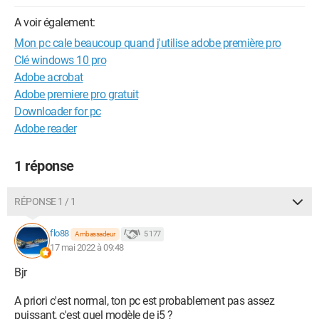
A voir également:
Mon pc cale beaucoup quand j'utilise adobe première pro
Clé windows 10 pro
Adobe acrobat
Adobe premiere pro gratuit
Downloader for pc
Adobe reader
1 réponse
RÉPONSE 1 / 1
flo88
5 177
Ambassadeur
17 mai 2022 à 09:48
Bjr
A priori c'est normal, ton pc est probablement pas assez
puissant, c'est quel modèle de i5 ?