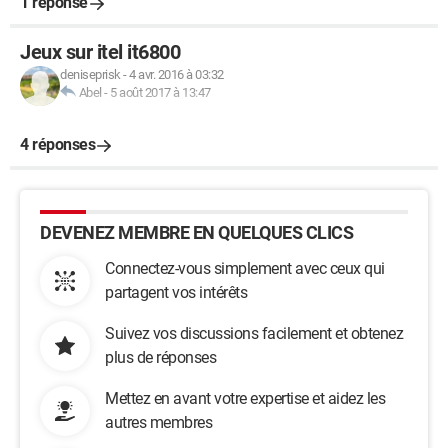
1 réponse
Jeux sur itel it6800
deniseprisk
-
4 avr. 2016 à 03:32
Abel
-
5 août 2017 à 13:47
4 réponses
DEVENEZ MEMBRE EN QUELQUES CLICS
Connectez-vous simplement avec ceux qui
partagent vos intérêts
Suivez vos discussions facilement et obtenez
plus de réponses
Mettez en avant votre expertise et aidez les
autres membres