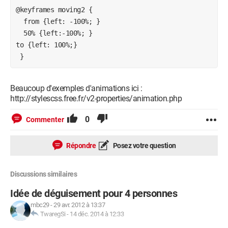
@keyframes moving2 {

  from {left: -100%; }

  50% {left:-100%; }

to {left: 100%;}

Beaucoup d'exemples d'animations ici :
http://stylescss.free.fr/v2-properties/animation.php
0
Commenter
Répondre
Posez votre question
Discussions similaires
Idée de déguisement pour 4 personnes
mbc29
-
29 avr. 2012 à 13:37
TwaregSi
-
14 déc. 2014 à 12:33