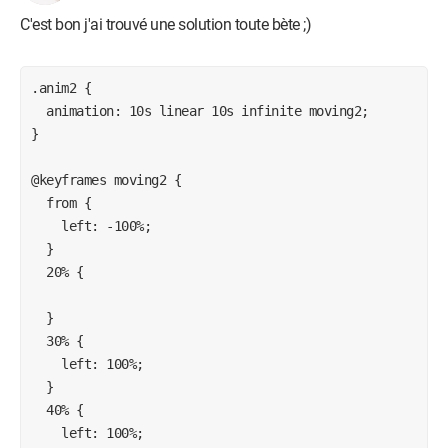
C'est bon j'ai trouvé une solution toute bète ;)
.anim2 {

  animation: 10s linear 10s infinite moving2;

}

@keyframes moving2 {

  from {

    left: -100%;

  }

  20% {

  }

  30% {

    left: 100%;

  }

  40% {

    left: 100%;
