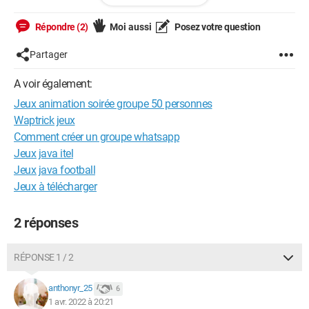
@keyframes moving2 {

  from {

Répondre (2)
Moi aussi
Posez votre question
    left: -100%;

  }

Partager
  to {

A voir également:
    left: 100%;

  }

Jeux animation soirée groupe 50 personnes
Waptrick jeux
Comment créer un groupe whatsapp
Jeux java itel
J'aimerais qu'elle attende 10s avant de se relancer, elle le fait
Jeux java football
au début mais après le délais ne se fait plus ...
Jeux à télécharger
Configuration:
Windows / Chrome 99.0.4844.84
2 réponses
RÉPONSE 1 / 2
anthonyr_25
6
1 avr. 2022 à 20:21