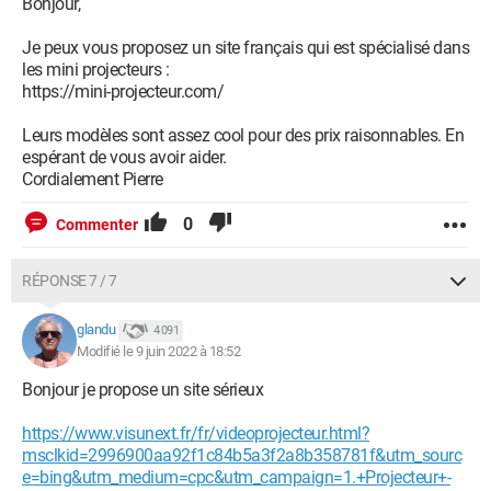
Bonjour,
Je peux vous proposez un site français qui est spécialisé dans
les mini projecteurs :
https://mini-projecteur.com/
Leurs modèles sont assez cool pour des prix raisonnables. En
espérant de vous avoir aider.
Cordialement Pierre
0
Commenter
RÉPONSE 7 / 7
glandu
4 091
Modifié le 9 juin 2022 à 18:52
Bonjour je propose un site sérieux
https://www.visunext.fr/fr/videoprojecteur.html?
msclkid=2996900aa92f1c84b5a3f2a8b358781f&utm_sourc
e=bing&utm_medium=cpc&utm_campaign=1.+Projecteur+-