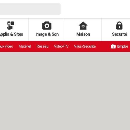
pplis & Sites
Image & Son
Maison
Securité
ux vidéo
Matériel
Réseau
Vidéo/TV
Virus/Sécurité
Emploi