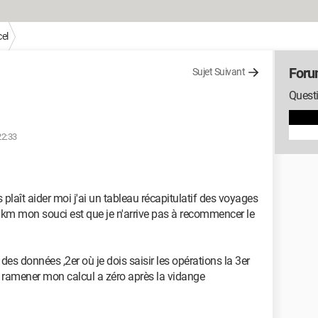
el
Foru
Sujet Suivant
Questi
22:33
 plaît aider moi j'ai un tableau récapitulatif des voyages
0km mon souci est que je n'arrive pas à recommencer le
s des données ,2er où je dois saisir les opérations la 3er
s à ramener mon calcul a zéro après la vidange