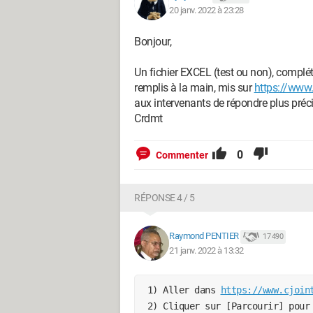
20 janv. 2022 à 23:28
Bonjour,
Un fichier EXCEL (test ou non), complé
remplis à la main, mis sur
https://www.
aux intervenants de répondre plus préc
Crdmt
0
Commenter
RÉPONSE 4 / 5
Raymond PENTIER
17 490
21 janv. 2022 à 13:32
 1) Aller dans 
https://www.cjoin
 2) Cliquer sur [Parcourir] pour