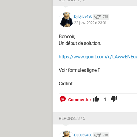
DjiDji59430
718
22 janv. 2022 à 23:31
Bonsoir,
Un début de solution.
https://www.cjoint.com/c/LAwwENEu
Voir formules ligne F
Crdlmt
1
Commenter
RÉPONSE 3 / 5
DjiDji59430
718