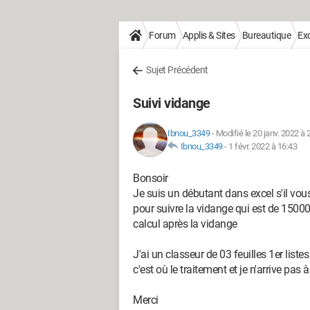
Forum
Applis & Sites
Bureautique
Exc
Sujet Précédent
Suivi vidange
Ibnou_3349
-
Modifié le 20 janv. 2022 à 
Ibnou_3349
-
1 févr. 2022 à 16:43
Bonsoir
Je suis un débutant dans excel s'il vous
pour suivre la vidange qui est de 1500
calcul après la vidange
J'ai un classeur de 03 feuilles 1er liste
c'est où le traitement et je n'arrive pa
Merci