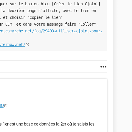
quer sur le bouton bleu [Créer le lien Cjoint] 
s et choisir "Copier le lien"
ur CCM, et dans votre message faire "Coller".
entcamarche.net/faq/29493-utiliser-cjoint-pour-
sfernow.net/
4O
s 1er est une base de données la 2er où je saisis les