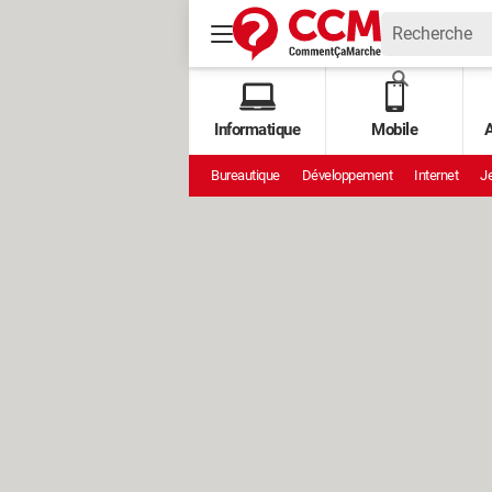
Informatique
Mobile
A
Bureautique
Développement
Internet
Je