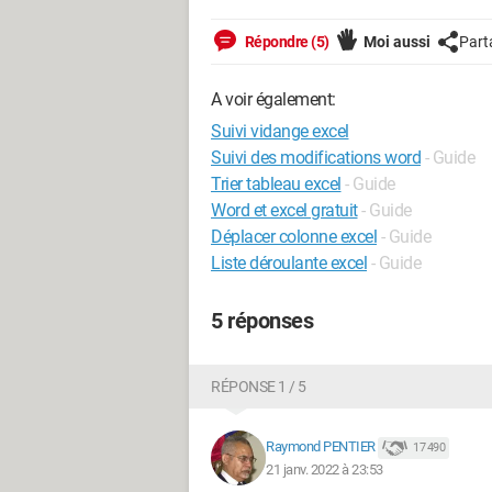
Répondre (5)
Moi aussi
Part
A voir également:
Suivi vidange excel
Suivi des modifications word
- Guide
Trier tableau excel
- Guide
Word et excel gratuit
- Guide
Déplacer colonne excel
- Guide
Liste déroulante excel
- Guide
5 réponses
RÉPONSE 1 / 5
Raymond PENTIER
17 490
21 janv. 2022 à 23:53