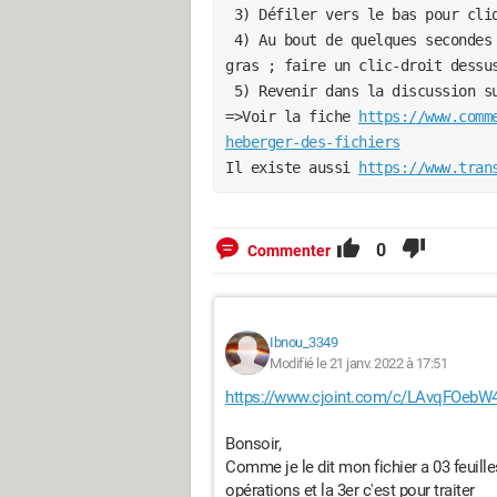
 3) Défiler vers le bas pour cli
 4) Au bout de quelques secondes la deuxième page s'affiche, avec le lien en 
gras ; faire un clic-droit dessu
 5) Revenir dans la discussion s
=>Voir la fiche 
https://www.comm
heberger-des-fichiers
Il existe aussi 
https://www.tran
0
Commenter
Ibnou_3349
Modifié le 21 janv. 2022 à 17:51
https://www.cjoint.com/c/LAvqFOebW
Bonsoir,
Comme je le dit mon fichier a 03 feuille
opérations et la 3er c'est pour traiter