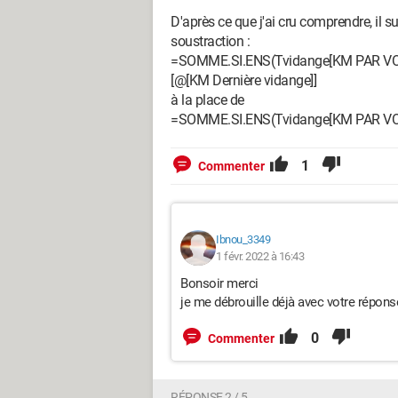
D'après ce que j'ai cru comprendre, il s
soustraction :
=SOMME.SI.ENS(Tvidange[KM PAR VOY
[@[KM Dernière vidange]]
à la place de
=SOMME.SI.ENS(Tvidange[KM PAR VOY
1
Commenter
Ibnou_3349
1 févr. 2022 à 16:43
Bonsoir merci
je me débrouille déjà avec votre répons
0
Commenter
RÉPONSE 2 / 5