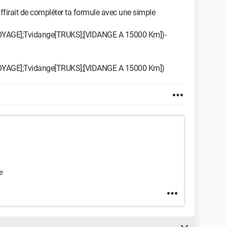
uffirait de compléter ta formule avec une simple
AGE];Tvidange[TRUKS];[VIDANGE A 15000 Km])-
AGE];Tvidange[TRUKS];[VIDANGE A 15000 Km])
e