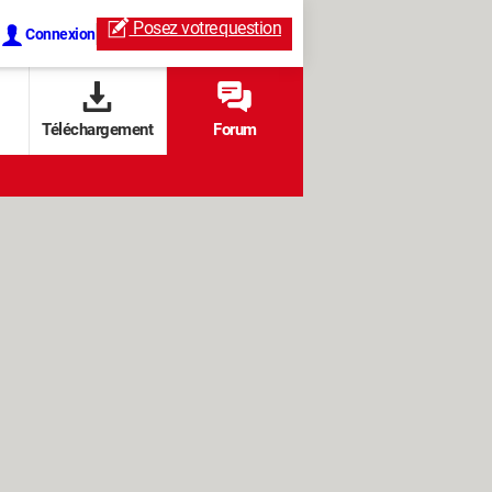
Posez votre
question
Connexion
Téléchargement
Forum