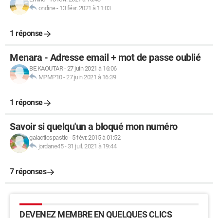
ondine
-
13 févr. 2021 à 11:03
1 réponse
Menara - Adresse email + mot de passe oublié
BE.KAOUTAR
-
27 juin 2021 à 16:06
MPMP10
-
27 juin 2021 à 16:39
1 réponse
Savoir si quelqu'un a bloqué mon numéro
galacticspastic
-
5 févr. 2015 à 01:52
jordane45
-
31 juil. 2021 à 19:44
7 réponses
DEVENEZ MEMBRE EN QUELQUES CLICS