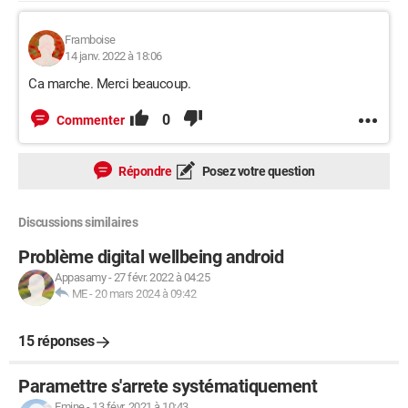
Framboise
14 janv. 2022 à 18:06
Ca marche. Merci beaucoup.
0
Commenter
Répondre
Posez votre question
Discussions similaires
Problème digital wellbeing android
Appasamy
-
27 févr. 2022 à 04:25
ME
-
20 mars 2024 à 09:42
15 réponses
Paramettre s'arrete systématiquement
Emine
-
13 févr. 2021 à 10:43