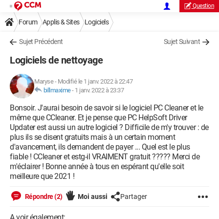
Question
Forum
Applis & Sites
Logiciels
Sujet Précédent
Sujet Suivant
Logiciels de nettoyage
Maryse
-
Modifié le 1 janv. 2022 à 22:47
billmaxime
-
1 janv. 2022 à 23:37
Bonsoir. J'aurai besoin de savoir si le logiciel PC Cleaner et le
même que CCleaner. Et je pense que PC HelpSoft Driver
Updater est aussi un autre logiciel ? Difficile de m'y trouver : de
plus ils se disent gratuits mais à un certain moment
d'avancement, ils demandent de payer ... Quel est le plus
fiable ! CCleaner et estg-il VRAIMENT gratuit ????? Merci de
m'éclairer ! Bonne année à tous en espérant qu'elle soit
meilleure que 2021 !
Répondre (2)
Moi aussi
Partager
A voir également: