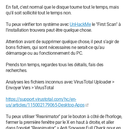
En fait, c'est normal que le disque tourne tout le temps, mais
qu'il soit sollicité tout le temps non.
Tu peux vérifier ton système avec
UnHackMe
le "First Scan" à
l'installation trouvera peut être quelque chose.
Attention avant de supprimer quelque chose, il peut s'agir de
bons fichiers, qui sont nécessaires ne serait-ce qu'au
démarrage ou au fonctionnement du PC.
Prends ton temps, regardes tous les détails, fais des
recherches.
Analyses les fichiers inconnus avec VirusTotal Uploader >
Envoyer Vers > VirusTotal
https://support.virustotal.com/hc/en-
us/articles/115002179065-Desktop-Apps
Tu peux utiliser "Reanimator" par le bouton à côté de l’horloge,
fermer la première fenêtre par le X en haut à droite, et aller
dans l'onglet "Reanimator" > Anti Spyware Full Check pour en