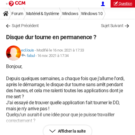
Question
Forum
Matériel & Système
Windows
Windows 10
Sujet Précédent
Sujet Suivant
Disque dur tourne en permanence ?
ecl.louis
-
Modifié le 16 nov. 2021 à 17:33
fabul
-
16 nov. 2021 à 17:34
Bonjour,
Depuis quelques semaines, a chaque fois que j'allume l'ordi,
après le démarrage, le disque dur tourne sans arrêt pendant
des heures, et cela me ralenti toutes les applications dont je
me sert ?
J'ai essayé de trouver quelle application fait tourner le DD,
mais je n'y arrive pas !
Quelqu'un aurait-il une idée pour que je puisse travailler
correctement ?
Je vous remercie par avance pour cela .
Afficher la suite
Cordialement