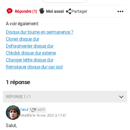
E.L
Répondre (1)
Moi aussi
Partager
Configuration:
Windows / Firefox 94.0
A voir également:
Disque dur tourne en permanence ?
Cloner disque dur
Defragmenter disque dur
Chkdsk disque dur externe
Changer lettre disque dur
Remplacer disque dur par ssd
1 réponse
RÉPONSE 1 / 1
fabul
6 071
Modifié le 16 nov. 2021 à 17:41
Salut,