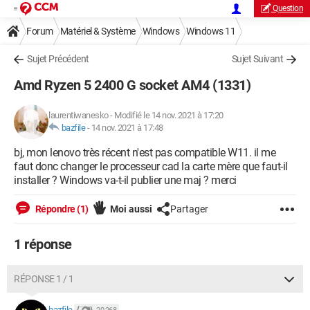
Question
Forum
Matériel & Système
Windows
Windows 11
Sujet Précédent
Sujet Suivant
Amd Ryzen 5 2400 G socket AM4 (1331)
laurentiwanesko
-
Modifié le 14 nov. 2021 à 17:20
bazfile
-
14 nov. 2021 à 17:48
bj, mon lenovo très récent n'est pas compatible W11. il me
faut donc changer le processeur cad la carte mère que faut-il
installer ? Windows va-t-il publier une maj ? merci
Répondre (1)
Moi aussi
Partager
1 réponse
RÉPONSE 1 / 1
bazfile