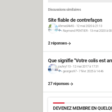
Discussions similaires
Site fiable de contrefaçon
AhmedAMG
-
12 mai 2020 à 21:13
Raymond PENTIER
-
13 mai 2020 à 00
2 réponses
Que signifie ''Votre colis est arr
jouhry113
-
12 mai 2017 à 17:31
georges97
-
7 févr. 2025 à 14:46
27 réponses
DEVENEZ MEMBRE EN QUELQU