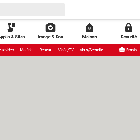
pplis & Sites
Image & Son
Maison
Securité
ux vidéo
Matériel
Réseau
Vidéo/TV
Virus/Sécurité
Emploi