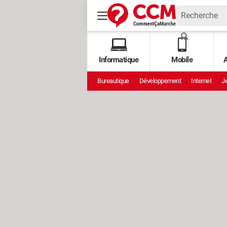
Informatique
Mobile
A
Bureautique
Développement
Internet
Je