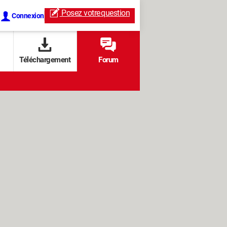
Posez votre
question
Connexion
Téléchargement
Forum