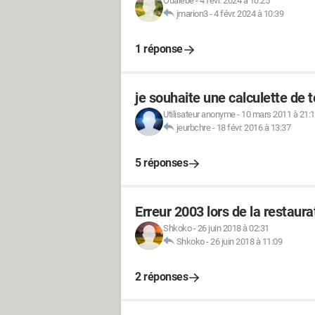
Ouaiebe
-
4 févr. 2024 à 10:25
jmarion3
-
4 févr. 2024 à 10:39
1 réponse
je souhaite une calculette de 
Utilisateur anonyme
-
10 mars 2011 à 21:
jeurbchre
-
18 févr. 2016 à 13:37
5 réponses
Erreur 2003 lors de la restaur
Shkoko
-
26 juin 2018 à 02:31
Shkoko
-
26 juin 2018 à 11:09
2 réponses