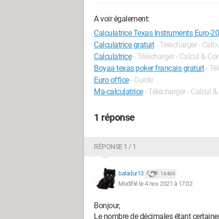
A voir également:
Calculatrice Texas Instruments Euro-2
Calculatrice gratuit
- Télécharger - Calc
Calculatrice
- Télécharger - Calcul & Co
Boyaa texas poker français gratuit
- Té
Euro office
- Guide
Ma-calculatrice
- Télécharger - Calcul 
1 réponse
RÉPONSE 1 / 1
baladur13
14 404
Modifié le 4 nov. 2021 à 17:02
Bonjour,
Le nombre de décimales étant certainem