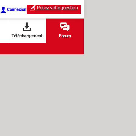
Posez votre
question
Connexion
Téléchargement
Forum