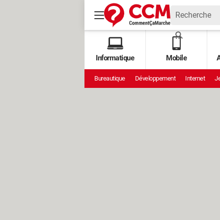
Informatique
Mobile
A
Bureautique
Développement
Internet
Je