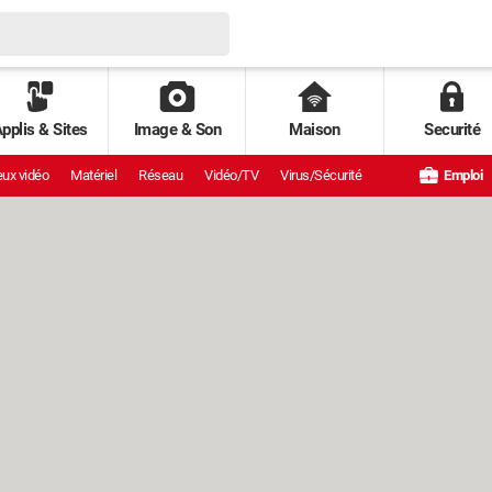
pplis & Sites
Image & Son
Maison
Securité
ux vidéo
Matériel
Réseau
Vidéo/TV
Virus/Sécurité
Emploi