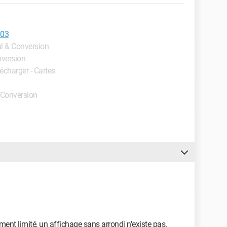
003
ul & Conversion
nversion
lécharger - Cartes
& Conversion
ent limité, un affichage sans arrondi n'existe pas.