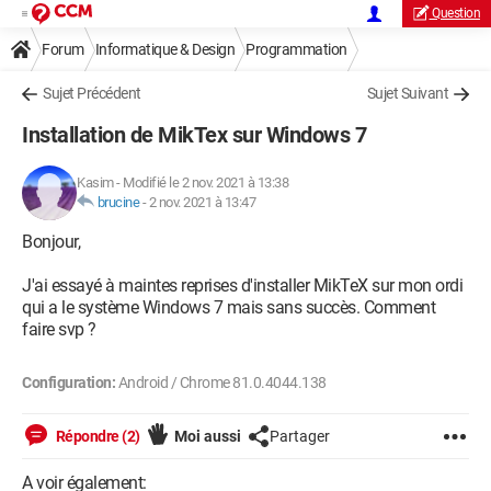
Question
Forum
Informatique & Design
Programmation
Sujet Précédent
Sujet Suivant
Installation de MikTex sur Windows 7
Kasim
-
Modifié le 2 nov. 2021 à 13:38
brucine
-
2 nov. 2021 à 13:47
Bonjour,
J'ai essayé à maintes reprises d'installer MikTeX sur mon ordi
qui a le système Windows 7 mais sans succès. Comment
faire svp ?
Configuration:
Android / Chrome 81.0.4044.138
Répondre (2)
Moi aussi
Partager
A voir également: