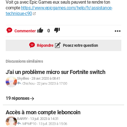
Voit ça avec Epic Games eux seuls peuvent te rendre ton
compte
https://www.epicgames.com/help/fr/assistance-
technique-c90
0
Commenter
Répondre
Posez votre question
Discussions similaires
J'ai un problème micro sur Fortnite switch
Skyillies
-
28 avr. 2020 à 08:41
Chichou
-
22 janv. 2023 à 17:00
19 réponses
Accès à mon compte leboncoin
BARRY
-
13 juil. 2023 à 14:31
MPMP10
-
13 juil. 2023 à 15:06