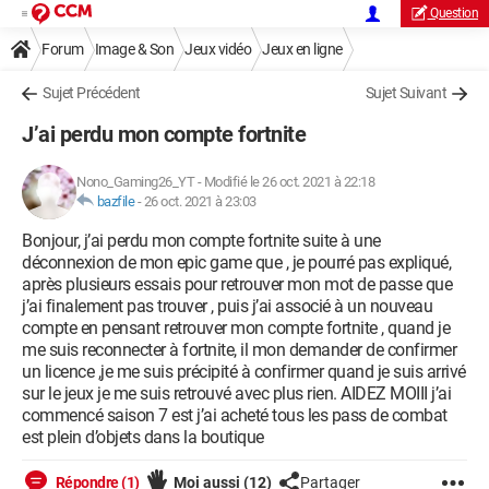
Question
Forum
Image & Son
Jeux vidéo
Jeux en ligne
Sujet Précédent
Sujet Suivant
J’ai perdu mon compte fortnite
Nono_Gaming26_YT
-
Modifié le 26 oct. 2021 à 22:18
bazfile
-
26 oct. 2021 à 23:03
Bonjour, j’ai perdu mon compte fortnite suite à une
déconnexion de mon epic game que , je pourré pas expliqué,
après plusieurs essais pour retrouver mon mot de passe que
j’ai finalement pas trouver , puis j’ai associé à un nouveau
compte en pensant retrouver mon compte fortnite , quand je
me suis reconnecter à fortnite, il mon demander de confirmer
un licence ,je me suis précipité à confirmer quand je suis arrivé
sur le jeux je me suis retrouvé avec plus rien. AIDEZ MOIII j’ai
commencé saison 7 est j’ai acheté tous les pass de combat
est plein d’objets dans la boutique
Répondre (1)
Moi aussi
(12)
Partager