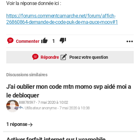
Voir la réponse donnée ici :
https://forums.commentcamarche.net/forum/affich-
26860864-demande-de-code-puk-de-ma-puce-moov#1
1
Commenter
Répondre
Posez votre question
Discussions similaires
J'ai oublier mon code mtn momo svp aidé moi a
le debloquer
88878597
-
7 mai 2020 à 10:02
Utilisateur anonyme
-
7 mai 2020 à 10:38
1 réponse
Activer forfait internet sur Lycamobile