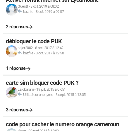
Guestt
-
8 oct. 2019 à 08:02
bazfile
-
8 oct. 2019 à 09:07
2 réponses
débloquer le code PUK
hajar2002
-
8 oct. 2017 à 12:42
bazfile
-
8 oct. 2017 à 12:58
1 réponse
carte sim bloquer code PUK ?
Laidkaram
-
19 juil. 2015 à 07:51
Utilisateur anonyme
-
3 sept. 2015 à 13:05
3 réponses
code pour cacher le numero orange cameroun
dieso
-
29 mai 2014 à 13:02