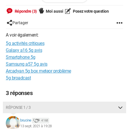
Configuration:
Windows / Chrome 93.0.4577.63
Répondre (3)
Moi aussi
Posez votre question
Partager
A voir également:
5g activités critiques
Galaxy a16 5g avis
Smartphone 5g
Samsung a57 5g avis
Arcadyan 5g box meteor problème
5g broadcast
3 réponses
RÉPONSE 1 / 3
brucine
4 168
13 sept. 2021 à 19:28