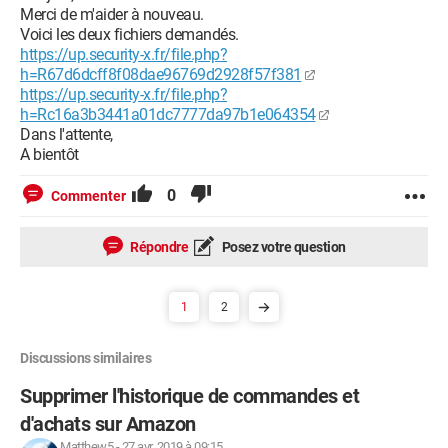
Merci de m'aider à nouveau.
Voici les deux fichiers demandés.
https://up.security-x.fr/file.php?
h=R67d6dcff8f08dae96769d2928f57f381
https://up.security-x.fr/file.php?
h=Rc16a3b3441a01dc7777da97b1e064354
Dans l'attente,
A bientôt
0
Commenter
Répondre
Posez votre question
1
2
Discussions similaires
Supprimer l'historique de commandes et
d'achats sur Amazon
Matthew5
-
27 avr. 2019 à 09:15