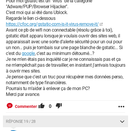
Pour moi gstatic est un "virus" de la catégorie
"Adware/PUP/Browser Hijacker".
C'est moi qui ai été dans Ublock.
Regarde le lien ci-dessous
https://cfoc.org/gstatic-com-is-it-virus-remove-it/
Avant ce pb de wifi non connectable (résolu grâce à toi),
gstatic était apparu lorsque je voulais ouvrir des sites web, il
apparaissait avec une sorte d'alerte sécurité pour un oui pour
un non... puis je tombais sur une page blanche de gstatic... Si
c'est du
google
, c'est au minimum détourné...?
Je ne m'en étais pas inquiété car je ne connaissais pas et ça
ne m'empêchait pas de travailler; en insistant j'arrivais toujours
à ouvrir mes sites.
Je pense que c'est un truc pour récupérer mes données perso,
notamment de type financières.
Pourrais tu m'aider à enlever ça de mon PC?
Merci par avance.
0
Commenter
RÉPONSE 19 / 28