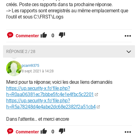
créés. Poste ces rapports dans ta prochaine réponse.
--> Les rapports sont enregistrés au même emplacement que
l'outil et sous C:\FRST\Logs
0
Commenter
RÉPONSE 2 / 28
pcam9375
8 sept. 2021 à 14:28
Merci pour ta réponse; voici les deux liens demandés
https://up.security-x.fr/file.php?
h=R0aa06381ec7bbbe5fc4e1e4fbc5c2201
https://up.security-x.fr/file.php?
h=R5a78248d4e4abe2dc68e2382f2a51cb4
Dans l'attente... et merci encore
0
Commenter