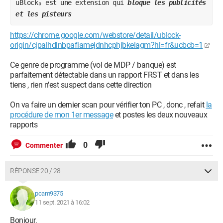
uBlock₀ est une extension qui 
bloque les publicités 
et les pisteurs
https://chrome.google.com/webstore/detail/ublock-
origin/cjpalhdlnbpafiamejdnhcphjbkeiagm?hl=fr&ucbcb=1
Ce genre de programme (vol de MDP / banque) est
parfaitement détectable dans un rapport FRST et dans les
tiens , rien n'est suspect dans cette direction
On va faire un dernier scan pour vérifier ton PC , donc , refait
la
procédure de mon 1er message
et postes les deux nouveaux
rapports
0
Commenter
RÉPONSE 20 / 28
pcam9375
11 sept. 2021 à 16:02
Bonjour,