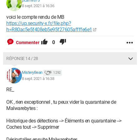
pcam9375
8 sept. 2021 à 16:36
voici le compte rendu de MB
https://up.security-x.fr/file.php?
h=R80ac5e5f408eb5e95f27605affffe6e1
0
Commenter
RÉPONSE 14 / 28
MisteryBean
1 292
8 sept. 2021 à 16:38
RE_
OK , rien exceptionnel , tu peux vider la quarantaine de
Malwarebytes :
Historique des détections --> Éléments en quarantaine -->
Coches tout --> Supprimer
Désinstalles ensuite Malwarebytes .