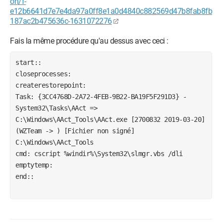
on/f-
e12b6641d7e7e4da97a0ff8e1a0d4840c882569d47b8fab8fb
187ac2b475636c-1631072276
Fais la même procédure qu'au dessus avec ceci :
start::
closeprocesses:
createrestorepoint:
Task: {3CC4768D-2A72-4FEB-9B22-BA19F5F291D3} - 
System32\Tasks\AAct => 
C:\Windows\AAct_Tools\AAct.exe [2700832 2019-03-20] 
(WZTeam -> ) [Fichier non signé] 
C:\Windows\AAct_Tools
cmd: cscript %windir%\System32\slmgr.vbs /dli
emptytemp:
end::