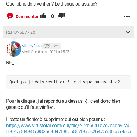
Quel pb je dois vérifier ? Le disque ou gstatic?
0
Commenter
RÉPONSE 7 / 28
MisteryBean
1 292
Modifié le 8 sept. 2021 à 15:37
RE_
Quel pb je dois vérifier ? Le disque ou gstatic? 
Pour le disque , j'ai répondu au dessus :-) , c'est donc bien
gstatic qu'il faut vérifier .
Il reste un fichier à supprimer qui est bien pourris :
https://www.virustotal.com/gui/file/e12b6641d7e7e4da97a0
ff8e1a0d4840c882569d47b8fab8fb187ac2b475636c/detecti