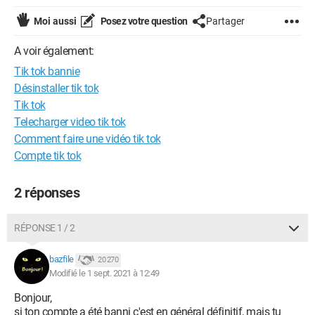
Moi aussi
Posez votre question
Partager
A voir également:
Tik tok bannie
Désinstaller tik tok
Tik tok
Telecharger video tik tok
Comment faire une vidéo tik tok
Compte tik tok
2 réponses
RÉPONSE 1 / 2
bazfile
20 270
Modifié le 1 sept. 2021 à 12:49
Bonjour,
si ton compte a été banni c'est en général définitif, mais tu