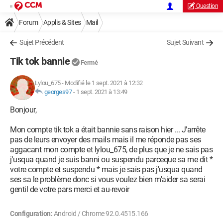
Question
Forum
Applis & Sites
Mail
Sujet Précédent
Sujet Suivant
Tik tok bannie
Fermé
Lylou_675
-
Modifié le 1 sept. 2021 à 12:32
georges97
-
1 sept. 2021 à 13:49
Bonjour,
Mon compte tik tok a était bannie sans raison hier ... J'arrête
pas de leurs envoyer des mails mais il me réponde pas ses
aggacant mon compte et lylou_675, de plus que je ne sais pas
j'usqua quand je suis banni ou suspendu parceque sa me dit *
votre compte et suspendu * mais je sais pas j'usqua quand
ses sa le problème donc si vous voulez bien m'aider sa serai
gentil de votre pars merci et au-revoir
Configuration:
Android / Chrome 92.0.4515.166