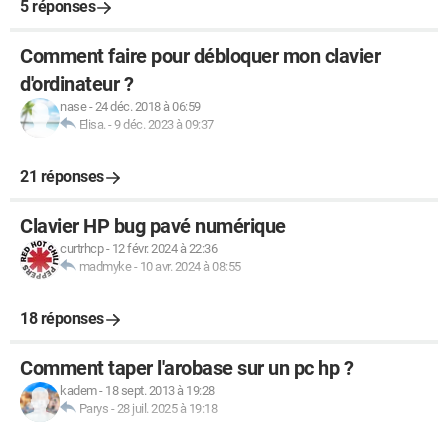
5 réponses
Comment faire pour débloquer mon clavier
d'ordinateur ?
nase
-
24 déc. 2018 à 06:59
Elisa.
-
9 déc. 2023 à 09:37
21 réponses
Clavier HP bug pavé numérique
curtrhcp
-
12 févr. 2024 à 22:36
madmyke
-
10 avr. 2024 à 08:55
18 réponses
Comment taper l'arobase sur un pc hp ?
kadem
-
18 sept. 2013 à 19:28
Parys
-
28 juil. 2025 à 19:18