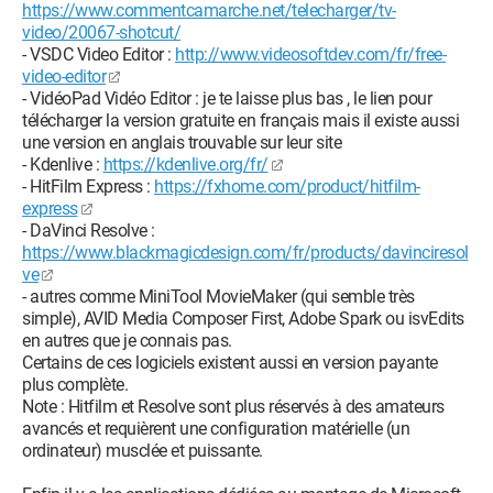
https://www.commentcamarche.net/telecharger/tv-
video/20067-shotcut/
- VSDC Video Editor :
http://www.videosoftdev.com/fr/free-
video-editor
- VidéoPad Vidéo Editor : je te laisse plus bas , le lien pour
télécharger la version gratuite en français mais il existe aussi
une version en anglais trouvable sur leur site
- Kdenlive :
https://kdenlive.org/fr/
- HitFilm Express :
https://fxhome.com/product/hitfilm-
express
- DaVinci Resolve :
https://www.blackmagicdesign.com/fr/products/davinciresol
ve
- autres comme MiniTool MovieMaker (qui semble très
simple), AVID Media Composer First, Adobe Spark ou isvEdits
en autres que je connais pas.
Certains de ces logiciels existent aussi en version payante
plus complète.
Note : Hitfilm et Resolve sont plus réservés à des amateurs
avancés et requièrent une configuration matérielle (un
ordinateur) musclée et puissante.