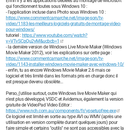
Enfin il y a les applications dédiées au montage de Microsoft
qui fonctionnent toutes sous Windows 10 :
- l'application incluse dans Photo sous Windows 10 :
https://www.commentcamarche.net/image-son/tv-
video/1183-les-meilleurs-logiciels-gratuits-de-montage-video-
pour-windows/
tutoriel :
https://www.youtube.com/watch?
v=VTvSCpQu2yM&ucbcb=1
- la dernière version de Windows Live Movie Maker (Windows
Movie Maker 2012), voir les explications sur cette page :
https://www.commentcamarche.net/image-son/tv-
video/1143-installer-windows-movie-maker-avec-windows-10/
- enfin, tu as encore Windows Movie Maker 2.6 mais ce
logiciel et très limité dans les formats pris en charge donc il
est presque devenu obsolète...
Perso, j'utilise surtout, outre Windows live Movie Maker qui
n'est plus développé, VSDC et Avidemux, également la version
gratuite de VideoPad Video Editor :
https://www.nch.com.au/components/fr/vpsetupfree.exe
Ce logiciel est limité en sortie au type AVI ou WMV (après une
utilisation en version complète durant quelques jours) pour
faire simple et certains "outils" ne sont pas accessibles avec la