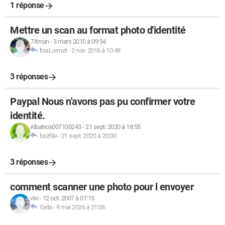
1 réponse
Mettre un scan au format photo d'identité
7Xman
-
3 mars 2010 à 09:54
lisaLormet
-
2 nov. 2016 à 10:49
3 réponses
Paypal Nous n'avons pas pu confirmer votre
identité.
Albatros007100243
-
21 sept. 2020 à 18:55
bazfile
-
21 sept. 2020 à 20:00
3 réponses
comment scanner une photo pour l envoyer
vivi
-
12 oct. 2007 à 07:15
Gata
-
9 mai 2026 à 21:06