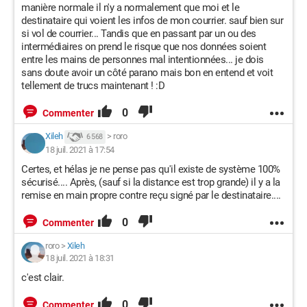
manière normale il n'y a normalement que moi et le
destinataire qui voient les infos de mon courrier. sauf bien sur
si vol de courrier... Tandis que en passant par un ou des
intermédiaires on prend le risque que nos données soient
entre les mains de personnes mal intentionnées... je dois
sans doute avoir un côté parano mais bon en entend et voit
tellement de trucs maintenant ! :D
0
Commenter
Xileh
>
roro
6 568
18 juil. 2021 à 17:54
Certes, et hélas je ne pense pas qu'il existe de système 100%
sécurisé.... Après, (sauf si la distance est trop grande) il y a la
remise en main propre contre reçu signé par le destinataire....
0
Commenter
roro
>
Xileh
18 juil. 2021 à 18:31
c'est clair.
0
Commenter