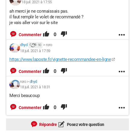
18 juil. 2021 à 17:55
ah merci je ne connaissais pas.
il faut remplir le volet de recommandé ?
je vais aller voir sur le site
0
Commenter
dhyd
>
roro
90
18 juil. 2021 à 17:59
https://www.laposte.fr/vignette-recommandee-en-ligne
0
Commenter
roro
>
dhyd
18 juil. 2021 à 18:31
Merci beaucoup
0
Commenter
Répondre
Posez votre question