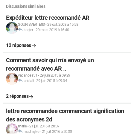
Discussions similaires
Expéditeur lettre reccomandé AR
SOURISVERTE83
-
29 oct. 2008 à 15:58
kogler
-
29 mars 2019 à 16:40
12 réponses
Comment savoir qui m'a envoyé un
recommandé avec AR ..
vacances51
-
29 juin 2015 à 09:29
cristali
-
29 juin 2015 à 09:34
2 réponses
lettre recommandee commencant signification
des acronymes 2d
marie
-
21 juil. 2016 à 20:37
madmyke
-
21 juil. 2016 à 20:38