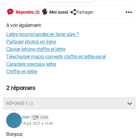
autoentrepreneur donc ça me fait un peu peur.
Merci d'avance
Répondre (2)
Moi aussi
Partager
A voir également:
Lettre recommandée en ligne sûre ?
Partager photos en ligne
Clavier iphone chiffre et lettre
Telecharger macro convertir chiffre en lettre excel
Caractere speciaux lettre
Chiffre en lettre
2 réponses
RÉPONSE 1 / 2
Xileh
6 568
18 juil. 2021 à 16:46
Bonjour,