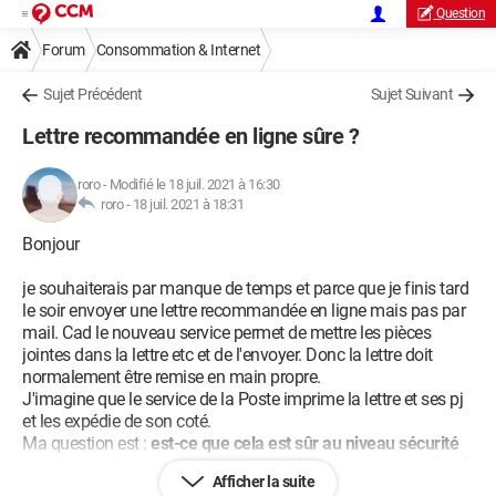
Question
Forum
Consommation & Internet
Sujet Précédent
Sujet Suivant
Lettre recommandée en ligne sûre ?
roro
-
Modifié le 18 juil. 2021 à 16:30
roro -
18 juil. 2021 à 18:31
Bonjour
je souhaiterais par manque de temps et parce que je finis tard
le soir envoyer une lettre recommandée en ligne mais pas par
mail. Cad le nouveau service permet de mettre les pièces
jointes dans la lettre etc et de l'envoyer. Donc la lettre doit
normalement être remise en main propre.
J'imagine que le service de la Poste imprime la lettre et ses pj
et les expédie de son coté.
Ma question est :
est-ce que cela est sûr au niveau sécurité
vu que cette lettre peut contenir des données personnelles ?
.
Afficher la suite
Dans mon cas en plus c'est une modification de mon statut