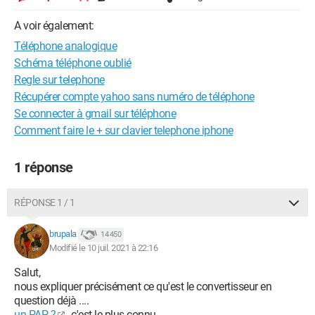
A voir également:
Téléphone analogique
Schéma téléphone oublié
Regle sur telephone
Récupérer compte yahoo sans numéro de téléphone
Se connecter à gmail sur téléphone
Comment faire le + sur clavier telephone iphone
1 réponse
RÉPONSE 1 / 1
brupala
14 450
Modifié le 10 juil. 2021 à 22:16
Salut,
nous expliquer précisément ce qu'est le convertisseur en
question déjà ....
un PAP ?
, c'est le plus connu.