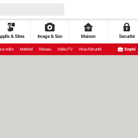
pplis & Sites
Image & Son
Maison
Securité
ux vidéo
Matériel
Réseau
Vidéo/TV
Virus/Sécurité
Emploi