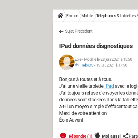
Forum
Mobile
Téléphones & tablettes 
Sujet Précédent
IPad données disgnostiques
Eole
-
Modifié le 28 juin 2021 à 15:50
HelpiOS
-
15 juil. 2021 à 17:50
Bonjour à toutes et à tous.
J'ai une vieille tablette
iPad
avec le logic
J'ai toujours refusé d'envoyer les don
données sont stockées dans la tablett
a-t-il un moyen simple d'effacer tout ça
Merci de votre attention
Éole Auvent
Répondre (1)
Moi aussi
Part