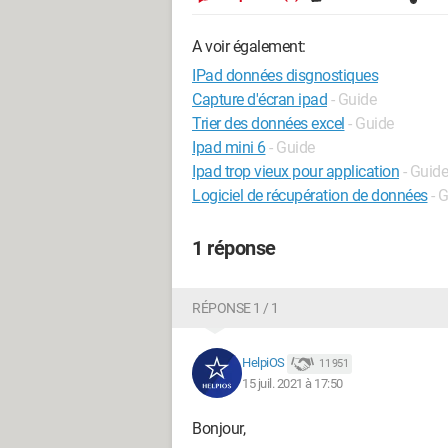
A voir également:
IPad données disgnostiques
Capture d'écran ipad
- Guide
Trier des données excel
- Guide
Ipad mini 6
- Guide
Ipad trop vieux pour application
- Guide
Logiciel de récupération de données
- 
1 réponse
RÉPONSE 1 / 1
HelpiOS
11 951
15 juil. 2021 à 17:50
Bonjour,