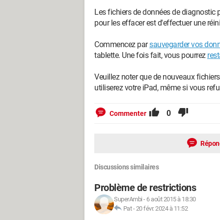
Les fichiers de données de diagnostic
pour les effacer est d'effectuer une réini
Commencez par
sauvegarder vos don
tablette. Une fois fait, vous pourrez
res
Veuillez noter que de nouveaux fichier
utiliserez votre iPad, même si vous ref
0
Commenter
Répon
Discussions similaires
Problème de restrictions
SuperAmbi
-
6 août 2015 à 18:30
Pat
-
20 févr. 2024 à 11:52