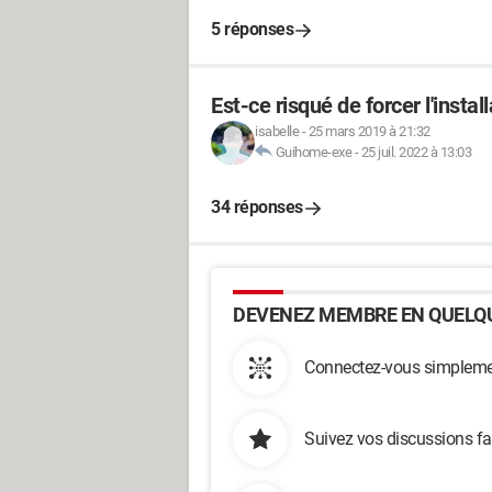
5 réponses
Est-ce risqué de forcer l'insta
isabelle
-
25 mars 2019 à 21:32
Guihome-exe
-
25 juil. 2022 à 13:03
34 réponses
DEVENEZ MEMBRE EN QUELQU
Connectez-vous simplemen
Suivez vos discussions fa