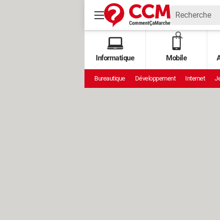
Informatique
Mobile
A
Bureautique
Développement
Internet
Je