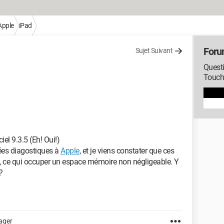
Apple
iPad
Foru
Sujet Suivant
Questi
Touc
iel 9.3.5 (Eh! Oui!)
nées diagostiques à
Apple
, et je viens constater que ces
e, ce qui occuper un espace mémoire non négligeable. Y
?
ager