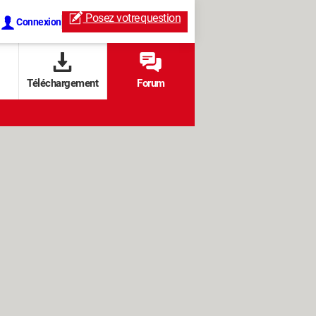
Posez votre
question
Connexion
Téléchargement
Forum