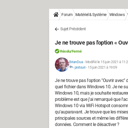
Forum
Matériel & Système
Windows
Sujet Précédent
Je ne trouve pas l'option « Ouv
Résolu/Fermé
BrianDua
-
Modifié le 15 juin 2021 à 11:
pistouri
-
15 juin 2021 à 19:09
Je ne trouve pas l'option "Ouvrir avec" 
quel fichier dans Windows 10. Je ne sui
Windows 10, mais je souhaite restaurer l
problème est que j'ai remarqué que l'ac
Windows 10 via WiFi Hotspot consomm
qu'auparavant. Je trouve que les mise
principales sources et même les différ
données. Comment le désactiver ?