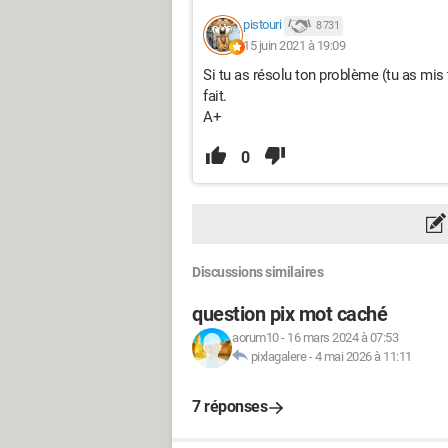
pistouri
8 731
15 juin 2021 à 19:09
Si tu as résolu ton problème (tu as mis
fait.
A+
0
Discussions similaires
question pix mot caché
aorum10
-
16 mars 2024 à 07:53
pixlagalere
-
4 mai 2026 à 11:11
7 réponses