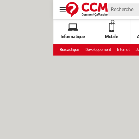
Informatique
Mobile
A
Bureautique
Développement
Internet
Je