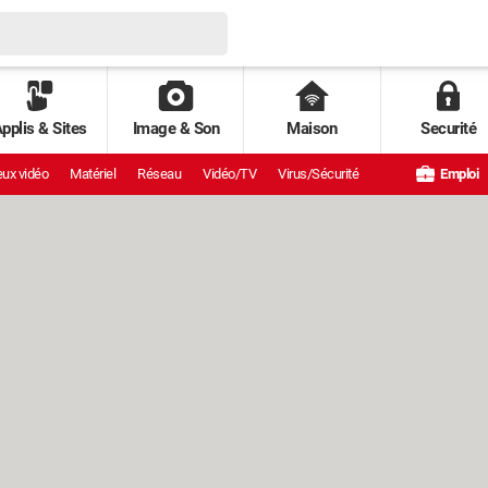
pplis & Sites
Image & Son
Maison
Securité
ux vidéo
Matériel
Réseau
Vidéo/TV
Virus/Sécurité
Emploi