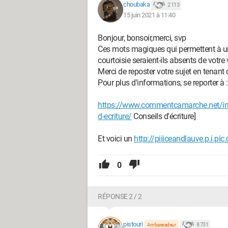
choubaka
2 113
15 juin 2021 à 11:40
Bonjour, bonsoir,merci, svp
Ces mots magiques qui permettent à un
courtoisie seraient-ils absents de votre
Merci de reposter votre sujet en tenant
Pour plus d'informations, se reporter à :
https://www.commentcamarche.net/in
d-ecriture/
Conseils d'écriture]
Et voici un
http://piiiceandlauve.p.i.pi
0
RÉPONSE 2 / 2
pistouri
8 731
Ambassadeur