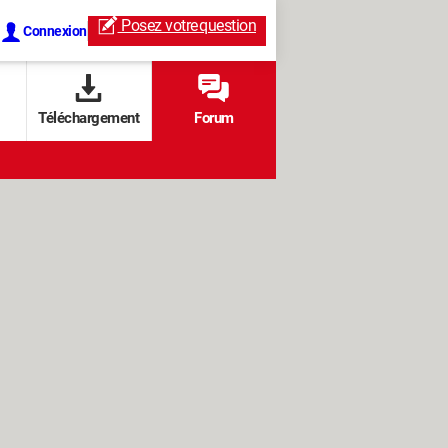
Posez votre
question
Connexion
Téléchargement
Forum