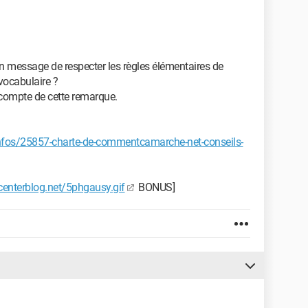
 message de respecter les règles élémentaires de
 vocabulaire ?
 compte de cette remarque.
fos/25857-charte-de-commentcamarche-net-conseils-
c.centerblog.net/5phgausy.gif
BONUS]