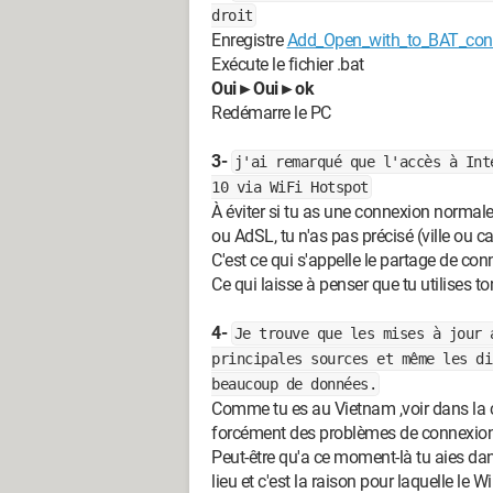
droit
Enregistre
Add_Open_with_to_BAT_con
Exécute le fichier .bat
Oui►Oui►ok
Redémarre le PC
3-
j'ai remarqué que l'accès à Int
10 via WiFi Hotspot
À éviter si tu as une connexion normale,
ou AdSL, tu n'as pas précisé (ville ou ca
C'est ce qui s'appelle le partage de con
Ce qui laisse à penser que tu utilises t
4-
Je trouve que les mises à jour 
principales sources et même les di
beaucoup de données.
Comme tu es au Vietnam ,voir dans la 
forcément des problèmes de connexion
Peut-être qu'a ce moment-là tu aies dans
lieu et c'est la raison pour laquelle le