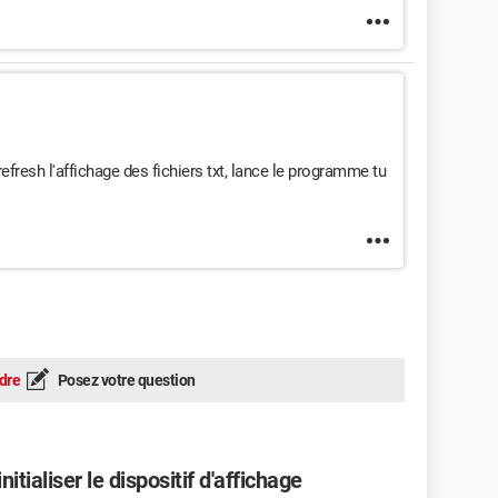
s.curselection() or 0))
ble")
refresh l'affichage des fichiers txt, lance le programme tu
ier sélectionné"
ier
s.curselection() or 0))
er ?
dre
Posez votre question
ile_in:
bord la zone de texte
.delete("1.0", END)
itialiser le dispositif d'affichage
e nouveau contenu texte du fichier