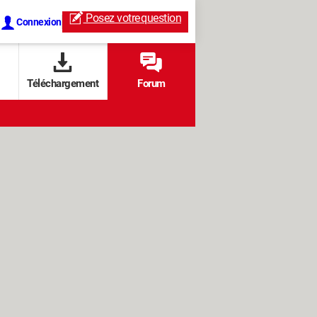
Posez votre
question
Connexion
Téléchargement
Forum