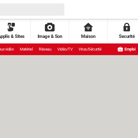
pplis & Sites
Image & Son
Maison
Securité
ux vidéo
Matériel
Réseau
Vidéo/TV
Virus/Sécurité
Emploi