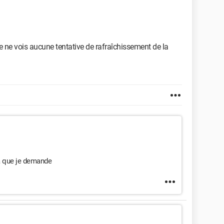
s
e ne vois aucune tentative de rafraîchissement de la
tion de répertoire"
onic.net/wiki/tkFileDialog
 sélectionné ?
de fichiers
 ca que je demande
fichiers à partir de l'emplacement
ramètre de fonction;