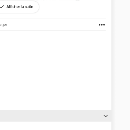
Afficher la suite
ager
 ScrolledText