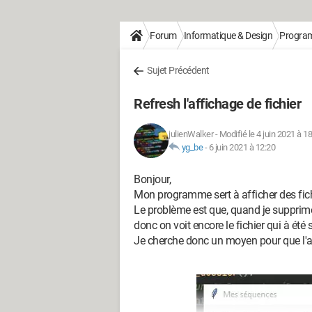
Forum
Informatique & Design
Progra
Sujet Précédent
Refresh l'affichage de fichier
julienWalker
-
Modifié le 4 juin 2021 à 1
yg_be
-
6 juin 2021 à 12:20
Bonjour,
Mon programme sert à afficher des fichi
Le problème est que, quand je supprime u
donc on voit encore le fichier qui à été
Je cherche donc un moyen pour que l'aff