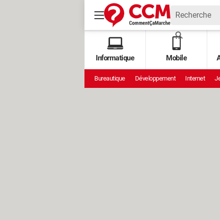
Informatique
Mobile
A
Bureautique
Développement
Internet
Je