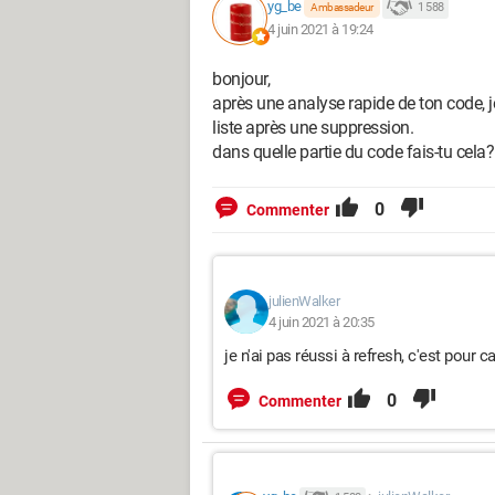
yg_be
1 588
Ambassadeur
4 juin 2021 à 19:24
# zone de définition de fonction
bonjour,
def choisir_dossier():
après une analyse rapide de ton code, j
    "ouvre un dialogue de sélec
liste après une suppression.
    # voir 
http://tkinter.unpyth
dans quelle partie du code fais-tu cela?
    dossier = filedialog.askdirectory( title="Sélectionnez un dossier", 
mustexist=True, parent=fenetre)
0
Commenter
    # un dossier a vraiment été
    if dossier:
        # on remplit la liste 
        remplir_liste(dossier)
julienWalker
    # end if
4 juin 2021 à 20:35
je n'ai pas réussi à refresh, c'est pour
# end def
0
Commenter
def remplir_liste(dossier):
    """
        remplit la liste de 
        @dossier fourni en pa