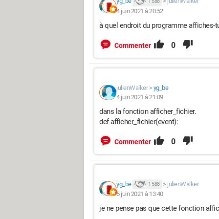
yg_be
>
julienWalker
1 588
    """
4 juin 2021 à 20:52
    # init globales
à quel endroit du programme affiches-tu 
    global dossier_actuel
    # on conserve le dossier en
0
Commenter
    dossier_actuel = dossier
    # on récupère la liste des 
    _liste_fichiers = glob.glo
julienWalker
>
yg_be
    # on met à jour la listbox
4 juin 2021 à 21:09
    cvar_fichiers.set(" ".join
dans la fonction afficher_fichier.
def afficher_fichier(event):
# end def
0
Commenter
def normaliser(chemin, *args):
    "met un chemin de fichier 
    return os.path.normpath(os
yg_be
>
julienWalker
1 588
def Supprimer():
5 juin 2021 à 13:40
    global fichier
je ne pense pas que cette fonction affich
    fichier = normaliser(dossier_actuel, 