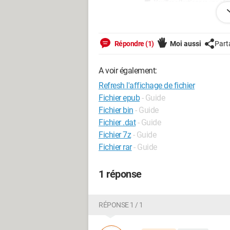
Répondre (1)
Moi aussi
Part
A voir également:
Refresh l'affichage de fichier
Fichier epub
- Guide
Fichier bin
- Guide
Fichier .dat
- Guide
Fichier 7z
- Guide
Fichier rar
- Guide
1 réponse
import os
import glob
from tkinter import *
RÉPONSE 1 / 1
from tkinter.scrolledtext import
from tkinter import filedialog