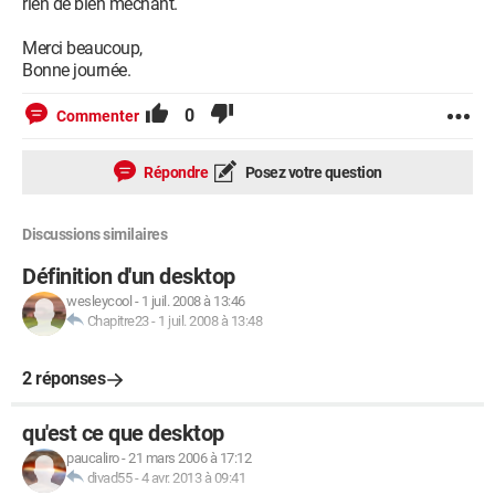
rien de bien méchant.
Merci beaucoup,
Bonne journée.
0
Commenter
Répondre
Posez votre question
Discussions similaires
Définition d'un desktop
wesleycool
-
1 juil. 2008 à 13:46
Chapitre23
-
1 juil. 2008 à 13:48
2 réponses
qu'est ce que desktop
paucaliro
-
21 mars 2006 à 17:12
divad55
-
4 avr. 2013 à 09:41