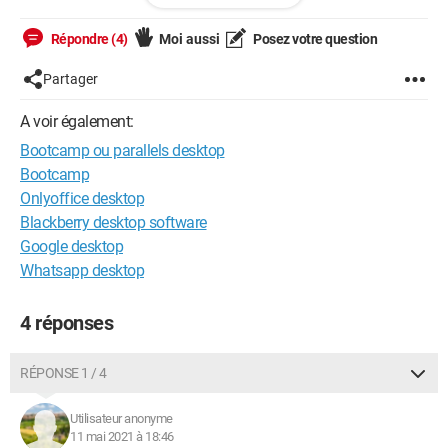
temps fou.
Répondre (4)
Moi aussi
Posez votre question
Vu que j'ai maintenant Parallels qui me permet de virtualiser
l'interface Windows, ma question est la suivante :
Partager
Est-ce que je peux supprimer la partition Bootcamp
(occupant quasi 50Go de stockage) et n'utiliser que Parallels
A voir également:
? Ou bien cette partition est-elle indispensable pour que le
Bootcamp ou parallels desktop
virtualiseur fonctionne ?
Bootcamp
Merci pour vos retours :)
Onlyoffice desktop
M
Blackberry desktop software
Google desktop
Whatsapp desktop
4 réponses
RÉPONSE 1 / 4
Utilisateur anonyme
11 mai 2021 à 18:46