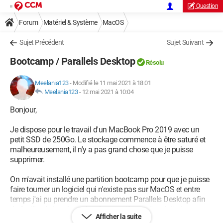
Question
Forum
Matériel & Système
MacOS
Sujet Précédent
Sujet Suivant
Bootcamp / Parallels Desktop
Résolu
Meelania123
-
Modifié le 11 mai 2021 à 18:01
Meelania123
-
12 mai 2021 à 10:04
Bonjour,
Je dispose pour le travail d'un MacBook Pro 2019 avec un
petit SSD de 250Go. Le stockage commence à être saturé et
malheureusement, il n'y a pas grand chose que je puisse
supprimer.
On m'avait installé une partition bootcamp pour que je puisse
faire tourner un logiciel qui n'existe pas sur MacOS et entre
temps j'ai pu prendre un abonnement Parallels Desktop afin
de faciliter le jonglage des deux systèmes d'exploitation sans
Afficher la suite
passer par la case redémarrage qui me faisait perdre un