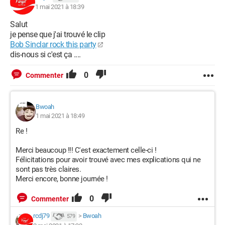
1 mai 2021 à 18:39
Salut
je pense que j'ai trouvé le clip
Bob Sinclar rock this party
dis-nous si c'est ça ....
0
Commenter
Bwoah
1 mai 2021 à 18:49
Re !
Merci beaucoup !!! C'est exactement celle-ci !
Félicitations pour avoir trouvé avec mes explications qui ne
sont pas très claires.
Merci encore, bonne journée !
0
Commenter
rcdj79
>
Bwoah
579