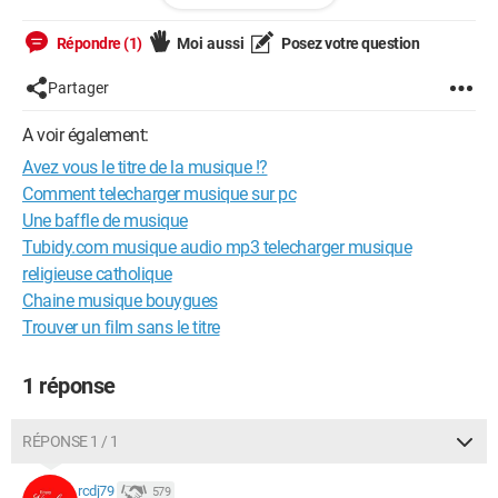
J'ai un souvenir comme quoi le ton du chanteur était
totalement différent de celui d'un enfant (ça faisait contraste),
Répondre (1)
Moi aussi
Posez votre question
et que on écoutait plutôt ça en été.
Partager
J'ai essayé de chercher tout et n'importe quoi, mais je n'ai
jamais trouvé...
A voir également:
Avez vous le titre de la musique !?
Désolé pour mes fautes d'orthographes ! Et désolé de n'avoir
pas mis (autant) le bon emplacement pour e forum, c'est ma
Comment telecharger musique sur pc
première fois.
Une baffle de musique
Bonne journée !!!
Tubidy.com musique audio mp3 telecharger musique
religieuse catholique
Chaine musique bouygues
Trouver un film sans le titre
1 réponse
RÉPONSE 1 / 1
rcdj79
579