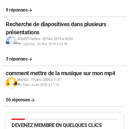
9 réponses
Recherche de diapositives dans plusieurs
présentations
4OutOfTheBox
-
20 févr. 2019 à 20:30
m@rina
-
26 févr. 2019 à 22:56
3 réponses
comment mettre de la musique sur mon mp4
titish02
-
19 janv. 2008 à 11:31
kled
-
6 juin 2026 à 11:16
56 réponses
DEVENEZ MEMBRE EN QUELQUES CLICS