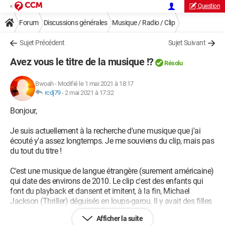
Question
Forum
Discussions générales
Musique / Radio / Clip
Sujet Précédent
Sujet Suivant
Avez vous le titre de la musique !?
Résolu
Bwoah
-
Modifié le 1 mai 2021 à 18:17
rcdj79
-
2 mai 2021 à 17:32
Bonjour,
Je suis actuellement à la recherche d'une musique que j'ai
écouté y'a assez longtemps. Je me souviens du clip, mais pas
du tout du titre !
C'est une musique de langue étrangère (surement américaine)
qui date des environs de 2010. Le clip c'est des enfants qui
font du playback et dansent et imitent, à la fin, Michael
Jackson (Thriller) déguisés en loups-garou. Il y avait des filles
et un garçon qui chantaient (je crois), mais c'était le chanteur
Afficher la suite
qui chantait le plus (il me semble).