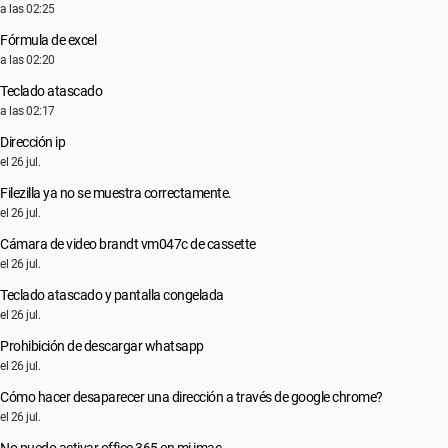
a las 02:25
Fórmula de excel
a las 02:20
Teclado atascado
a las 02:17
Dirección ip
el 26 jul.
Filezilla ya no se muestra correctamente.
el 26 jul.
Cámara de video brandt vm047c de cassette
el 26 jul.
Teclado atascado y pantalla congelada
el 26 jul.
Prohibición de descargar whatsapp
el 26 jul.
Cómo hacer desaparecer una dirección a través de google chrome?
el 26 jul.