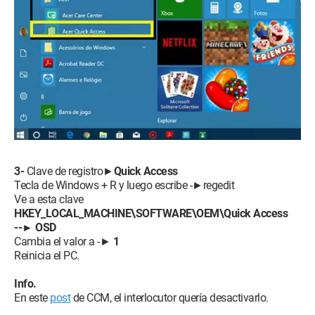
3-
Clave de registro►
Quick Access
Tecla de Windows + R y luego escribe -►regedit
Ve a esta clave
HKEY_LOCAL_MACHINE\SOFTWARE\OEM\Quick Access
--► OSD
Cambia el valor a -►
1
Reinicia el PC.
Info.
En este
post
de CCM, el interlocutor quería desactivarlo.