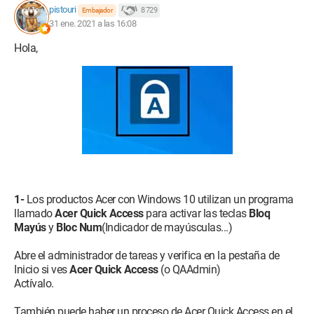
pistouri
8 729
Embajador
31 ene. 2021 a las 16:08
Hola,
1-
Los productos Acer con Windows 10 utilizan un programa
llamado
Acer Quick Access
para activar las teclas
Bloq
Mayús
y
Bloc Num
(Indicador de mayúsculas...)
Abre el administrador de tareas y verifica en la pestaña de
Inicio si ves
Acer Quick Access
(o QAAdmin)
Actívalo.
También puede haber un proceso de Acer Quick Access en el