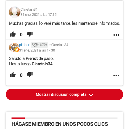
Claretain34
31 ene. 2021 a las 17:15
Muchas gracias, lo veré más tarde, les mantendré informados.
0
pistouri
>
Claretain34
8 729
31 ene. 2021 a las 17:30
Saludo a
Pierrot
de paso.
Hasta luego
Claretain34
0
Mostrar discusión completa
HÁGASE MIEMBRO EN UNOS POCOS CLICS