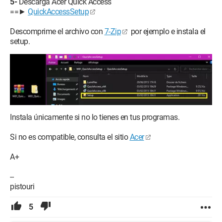
5-
Descarga Acer Quick Access
==►
QuickAccessSetup
Descomprime el archivo con
7-Zip
por ejemplo e instala el
setup.
Instala únicamente si no lo tienes en tus programas.
Si no es compatible, consulta el sitio
Acer
A+
--
pistouri
5