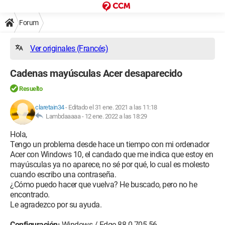
Forum
Ver originales (Francés)
Cadenas mayúsculas Acer desaparecido
Resuelto
claretain34
-
Editado el 31 ene. 2021 a las 11:18
Lambdaaaaa -
12 ene. 2022 a las 18:29
Hola,
Tengo un problema desde hace un tiempo con mi ordenador
Acer con Windows 10, el candado que me indica que estoy en
mayúsculas ya no aparece, no sé por qué, lo cual es molesto
cuando escribo una contraseña.
¿Cómo puedo hacer que vuelva? He buscado, pero no he
encontrado.
Le agradezco por su ayuda.
Configuración:
Windows / Edge 88.0.705.56