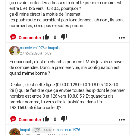
ça envoie toutes les adresses ip dont le premier nombre est
entre 0 et 126 vers 10.8.0.5, pourquoi ?
ça élimine direct la moitié de l'internet.
les push route ne semblent pas fonctionner... ah non , ils sont
commentés, donc pas exécutés pardon.
0
Commenter
monsieurn1976
>
brupala
27 nov. 2020 à 16:09
Euuuuuuuuh, c'est du charabia pour moi. Mais je vais essayer
de comprendre. Donc, à première vue, ma configuration est
quand même bonne ?
Deplus , c'est cette ligne (0.0.0.0 128.0.0.0 10.8.0.5 10.8.0.0
281) qui te fait dire que ça envoie toutes les ip dont le premier
nombre est entre 0 et 126 vers 10.8.0.5 ? Et quand tu dis
premier nombre, tu veux dire le troisième dans l'ip
192.168.0.55 (donc ici le 0)?
0
Commenter
brupala
>
monsieurn1976
14 455