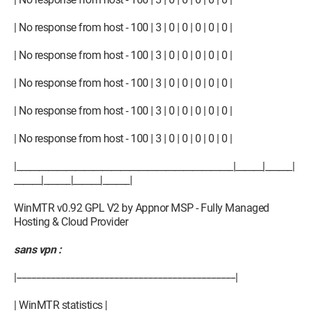
| No response from host - 100 | 3 | 0 | 0 | 0 | 0 | 0 |
| No response from host - 100 | 3 | 0 | 0 | 0 | 0 | 0 |
| No response from host - 100 | 3 | 0 | 0 | 0 | 0 | 0 |
| No response from host - 100 | 3 | 0 | 0 | 0 | 0 | 0 |
| No response from host - 100 | 3 | 0 | 0 | 0 | 0 | 0 |
|________________________________________________|______|______|
______|______|______|______|
WinMTR v0.92 GPL V2 by Appnor MSP - Fully Managed
Hosting & Cloud Provider
sans vpn :
|------------------------------------------------------------------------------------------|
| WinMTR statistics |