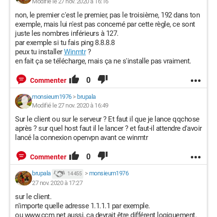
Modifié le 27 nov. 2020 à 16:16
non, le premier c'est le premier, pas le troisième, 192 dans ton
exemple, mais lui n'est pas concerné par cette règle, ce sont
juste les nombres inférieurs à 127.
par exemple si tu fais ping 8.8.8.8
peux tu installer
Winmtr
?
en fait ça se télécharge, mais ça ne s'installe pas vraiment.
0
Commenter
monsieurn1976
>
brupala
Modifié le 27 nov. 2020 à 16:49
Sur le client ou sur le serveur ? Et faut il que je lance qqchose
après ? sur quel host faut il le lancer ? et faut-il attendre d'avoir
lancé la connexion openvpn avant ce winmtr
0
Commenter
brupala
>
monsieurn1976
14 455
27 nov. 2020 à 17:27
sur le client.
n'importe quelle adresse 1.1.1.1 par exemple.
ou www.ccm.net aussi, ça devrait être différent logiquement.