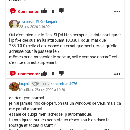
connecté.
0
Commenter
monsieurn1976
>
brupala
28 nov. 2020 à 16:09
Oui c'est bien sur le Tap. Si j'ai bien compris, je dois configurer
l'ip fixe dessus en lui attribuant 10.0.8.1, sous masque
255.0.0.0 (celle ci est donné automatiquement), mais qu'elle
adresse pour la passerelle ?
mêmes sans connecter le serveur, cette adresse apparaîteet
c'est ce qui est surprenant.
0
Commenter
brupala
>
monsieurn1976
14 455
Modifié le 28 nov. 2020 à 16:20
ce n'est pas normal ...
je n'ai jamais mis de openvpn sur un windows serveur, mais ça
me parait anormal.
essaie de supprimer l'adresse ip automatique.
tu configures sur les adaptateurs réseau ou bien dans le
routage et accès distant ?