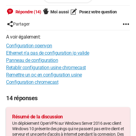
port 1194
proto udp4
Répondre (14)
Moi aussi
Posez votre question
dev tun
Partager
ca "C:\\Program Files\\OpenVPN\\config\\ca.crt"
cert "C:\\Program Files\\OpenVPN\\config\\ServerVPN.crt"
A voir également:
key "C:\\Program Files\\OpenVPN\\config\\ServerVPN.key"
Configuration openvpn
dh "C:\\Program Files\\OpenVPN\\config\\dh2048.pem"
Ethernet n'a pas de configuration ip valide
server 10.8.0.0 255.255.255.0
Panneau de configuration
ifconfig-pool-persist ipp.txt
Retablir configuration usine chromecast
Remettre un pc en configuration usine
;push "route 192.168.10.0 255.255.255.0"
Configuration chromecast
;push "route 192.168.20.0 255.255.255.0"
push "redirect-gateway def1 bypass-dhcp"
14 réponses
;push "dhcp-option DNS 208.67.222.222"
;push "dhcp-option DNS 208.67.220.220"
Résumé de la discussion
Un déploiement OpenVPN sur Windows Server 2016 avec client
keepalive 10 120
Windows 10 présente des pings qui ne passent pas entre client et
tls-auth ta.key 0 # This file is secret
serveur et une perte d'accès à Internet pendant la connexion. Des