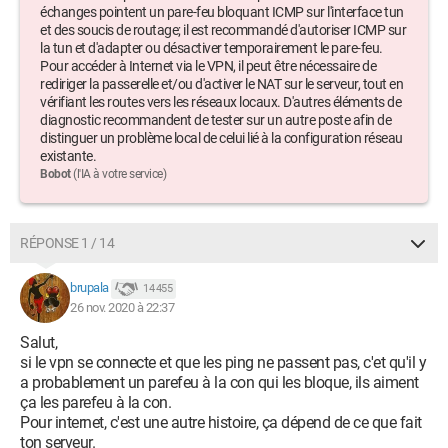
cipher AES-256-CBC
échanges pointent un pare-feu bloquant ICMP sur l'interface tun
et des soucis de routage; il est recommandé d'autoriser ICMP sur
;comp-lzo
la tun et d'adapter ou désactiver temporairement le pare-feu.
Pour accéder à Internet via le VPN, il peut être nécessaire de
persist-key
rediriger la passerelle et/ou d'activer le NAT sur le serveur, tout en
vérifiant les routes vers les réseaux locaux. D'autres éléments de
persist-tun
diagnostic recommandent de tester sur un autre poste afin de
status openvpn-status.log
distinguer un problème local de celui lié à la configuration réseau
verb 3
existante.
explicit-exit-notify 1
Bobot
(l'IA à votre service)
OpenVPN Client :
ClientVPN
RÉPONSE 1 / 14
dev tun
proto udp4
brupala
14 455
remote monadresse ip 1194
26 nov. 2020 à 22:37
resolv-retry infinite
Salut,
si le vpn se connecte et que les ping ne passent pas, c'et qu'il y
nobind
a probablement un parefeu à la con qui les bloque, ils aiment
ça les parefeu à la con.
persist-key
Pour internet, c'est une autre histoire, ça dépend de ce que fait
persist-tun
ton serveur.