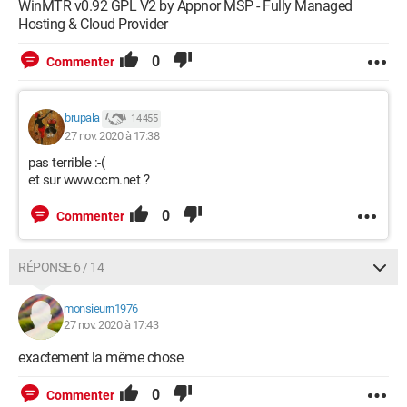
WinMTR v0.92 GPL V2 by Appnor MSP - Fully Managed
Hosting & Cloud Provider
0
Commenter
brupala
14 455
27 nov. 2020 à 17:38
pas terrible :-(
et sur www.ccm.net ?
0
Commenter
RÉPONSE 6 / 14
monsieurn1976
27 nov. 2020 à 17:43
exactement la même chose
0
Commenter