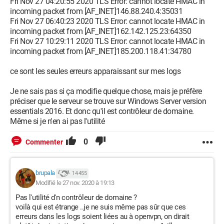
Fri Nov 27 04:20:55 2020 TLS Error: cannot locate HMAC in
incoming packet from [AF_INET]146.88.240.4:35031
Fri Nov 27 06:40:23 2020 TLS Error: cannot locate HMAC in
incoming packet from [AF_INET]162.142.125.23:64350
Fri Nov 27 10:29:11 2020 TLS Error: cannot locate HMAC in
incoming packet from [AF_INET]185.200.118.41:34780
ce sont les seules erreurs apparaissant sur mes logs
Je ne sais pas si ça modifie quelque chose, mais je préfère
préciser que le serveur se trouve sur Windows Server version
essentials 2016. Et donc qu'il est contrôleur de domaine.
Même si je n'en ai pas l'utilité
0
Commenter
brupala
14 455
Modifié le 27 nov. 2020 à 19:13
Pas l'utilité d'n contrôleur de domaine ?
voilà qui est étrange ..je ne suis même pas sûr que ces
erreurs dans les logs soient liées au à openvpn, on dirait