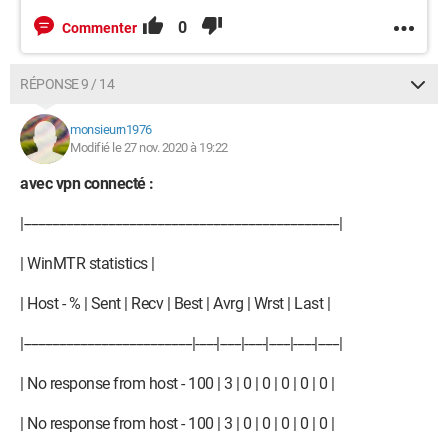
0
Commenter
RÉPONSE 9 / 14
monsieurn1976
Modifié le 27 nov. 2020 à 19:22
avec vpn connecté :
|------------------------------------------------------------------------------------------|
| WinMTR statistics |
| Host - % | Sent | Recv | Best | Avrg | Wrst | Last |
|------------------------------------------------|------|------|------|------|------|------|
| No response from host - 100 | 3 | 0 | 0 | 0 | 0 | 0 |
| No response from host - 100 | 3 | 0 | 0 | 0 | 0 | 0 |