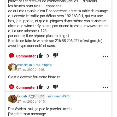
plutôt des tentatives de connexions venues ... d'ailleurs.
les heures sont très .... espacées
ce qui me trouble c'est l'incohérence entre ta table de routage
qui envoie le traffic par défaut vers 192.168.0.1, qui est une
box, je suppose, et que tu pingues donc même vpn connecté,
alors que winmtr n'y passe pas quand tu vas sur www.ccm.net
qui a une adresse > 128
par contre, il ne répond plus au ping :-(
Essaie de faire le winmtr sur 216.58.206.227 (c'est google)
avec le vpn connecté et sans.
0
Commenter
monsieurn1976
>
brupala
27 nov. 2020 à 19:08
C'est à devenir fou cette histoire
0
Commenter
brupala
>
monsieurn1976
14 455
27 nov. 2020 à 19:15
Pas évident oui, ça pue le parefeu tordu.
j'ai edité mon message.