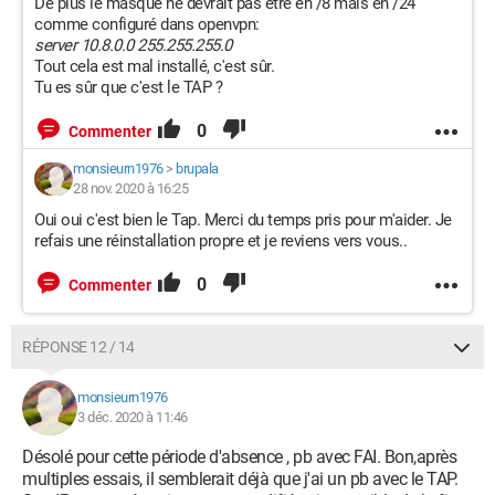
De plus le masque ne devrait pas être en /8 mais en /24
comme configuré dans openvpn:
server 10.8.0.0 255.255.255.0
Tout cela est mal installé, c'est sûr.
Tu es sûr que c'est le TAP ?
0
Commenter
monsieurn1976
>
brupala
28 nov. 2020 à 16:25
Oui oui c'est bien le Tap. Merci du temps pris pour m'aider. Je
refais une réinstallation propre et je reviens vers vous..
0
Commenter
RÉPONSE 12 / 14
monsieurn1976
3 déc. 2020 à 11:46
Désolé pour cette période d'absence , pb avec FAI. Bon,après
multiples essais, il semblerait déjà que j'ai un pb avec le TAP.