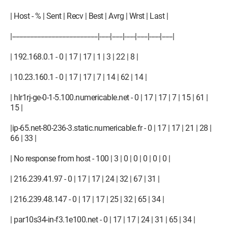
| Host - % | Sent | Recv | Best | Avrg | Wrst | Last |
|------------------------------------------------|------|------|------|------|------|------|
| 192.168.0.1 - 0 | 17 | 17 | 1 | 3 | 22 | 8 |
| 10.23.160.1 - 0 | 17 | 17 | 7 | 14 | 62 | 14 |
| hlr1rj-ge-0-1-5.100.numericable.net - 0 | 17 | 17 | 7 | 15 | 61 |
15 |
|ip-65.net-80-236-3.static.numericable.fr - 0 | 17 | 17 | 21 | 28 |
66 | 33 |
| No response from host - 100 | 3 | 0 | 0 | 0 | 0 | 0 |
| 216.239.41.97 - 0 | 17 | 17 | 24 | 32 | 67 | 31 |
| 216.239.48.147 - 0 | 17 | 17 | 25 | 32 | 65 | 34 |
| par10s34-in-f3.1e100.net - 0 | 17 | 17 | 24 | 31 | 65 | 34 |