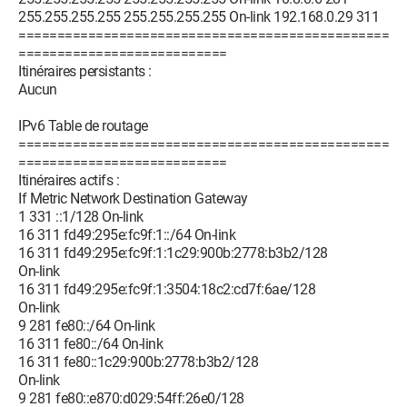
255.255.255.255 255.255.255.255 On-link 192.168.0.29 311
================================================
===========================
Itinéraires persistants :
Aucun
IPv6 Table de routage
================================================
===========================
Itinéraires actifs :
If Metric Network Destination Gateway
1 331 ::1/128 On-link
16 311 fd49:295e:fc9f:1::/64 On-link
16 311 fd49:295e:fc9f:1:1c29:900b:2778:b3b2/128
On-link
16 311 fd49:295e:fc9f:1:3504:18c2:cd7f:6ae/128
On-link
9 281 fe80::/64 On-link
16 311 fe80::/64 On-link
16 311 fe80::1c29:900b:2778:b3b2/128
On-link
9 281 fe80::e870:d029:54ff:26e0/128