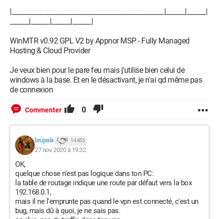
|________________________________________________|______|______|
______|______|______|______|
WinMTR v0.92 GPL V2 by Appnor MSP - Fully Managed
Hosting & Cloud Provider
Je veux bien pour le pare feu mais j'utilise bien celui de
windows à la base. Et en le désactivant, je n'ai qd même pas
de connexion
0
Commenter
brupala
14 455
27 nov. 2020 à 19:32
OK,
quelque chose n'est pas logique dans ton PC:
la table de routage indique une route par défaut vers la box
192.168.0.1,
mais il ne l'emprunte pas quand le vpn est connecté, c'est un
bug, mais dû à quoi, je ne sais pas.