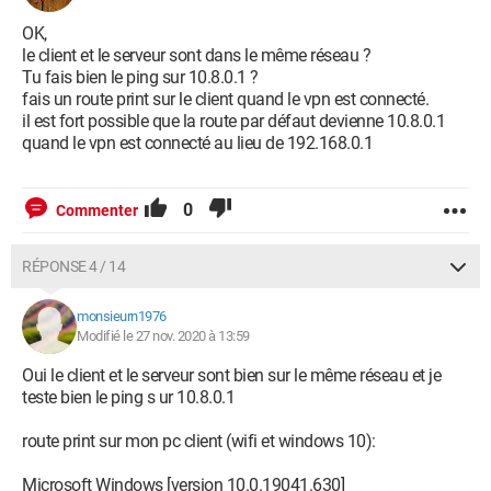
Pour mieux appréhender tout cela, voici quelques infos :
OK,
le client et le serveur sont dans le même réseau ?
Mon ip local du serveur Windows 192.168.0.55
Tu fais bien le ping sur 10.8.0.1 ?
Box SFR Numéricable
fais un route print sur le client quand le vpn est connecté.
Passerelle réseau 192.168.0.1
il est fort possible que la route par défaut devienne 10.8.0.1
Adresse ip assignée ServerVPN quand il y a connexion
quand le vpn est connecté au lieu de 192.168.0.1
10.8.0.1
Adresse ip assignée ClientVPN 10.8.0.6
Pare feu totalement désactivée des 2 côtés
0
Commenter
D'après vous, où est ce que je merde ?
RÉPONSE 4 / 14
monsieurn1976
Modifié le 27 nov. 2020 à 13:59
Oui le client et le serveur sont bien sur le même réseau et je
teste bien le ping s ur 10.8.0.1
route print sur mon pc client (wifi et windows 10):
Microsoft Windows [version 10.0.19041.630]