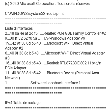
(c) 2020 Microsoft Corporation. Tous droits réservés.
C:\WINDOWS\system32>route print
================================================
===========================
Liste d'Interfaces
2...48 ba 4e af 2d f6 ......Realtek PCIe GBE Family Controller #2
9...00 ff 32 62 f0 5a ......TAP-Windows Adapter V9
19...42 9f 38 8d b5 43 ......Microsoft Wi-Fi Direct Virtual
Adapter #2
6...40 9f 38 8d b5 43 ......Microsoft Wi-Fi Direct Virtual Adapter
#3
16...40 9f 38 8d b5 43 ......Realtek RTL8723DE 802.11b/g/n
PCIe Adapter
11...40 9f 38 8d b5 42 ......Bluetooth Device (Personal Area
Network)
1...........................Software Loopback Interface 1
================================================
===========================
IPv4 Table de routage
================================================