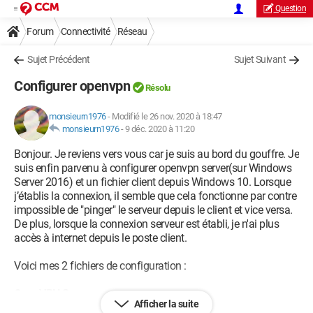
Question
Forum
Connectivité
Réseau
Sujet Précédent
Sujet Suivant
Configurer openvpn
Résolu
monsieurn1976
-
Modifié le 26 nov. 2020 à 18:47
monsieurn1976
-
9 déc. 2020 à 11:20
Bonjour. Je reviens vers vous car je suis au bord du gouffre. Je
suis enfin parvenu à configurer openvpn server(sur Windows
Server 2016) et un fichier client depuis Windows 10. Lorsque
j’établis la connexion, il semble que cela fonctionne par contre
impossible de "pinger" le serveur depuis le client et vice versa.
De plus, lorsque la connexion serveur est établi, je n'ai plus
accès à internet depuis le poste client.
Voici mes 2 fichiers de configuration :
OpenVPN Server :
Afficher la suite