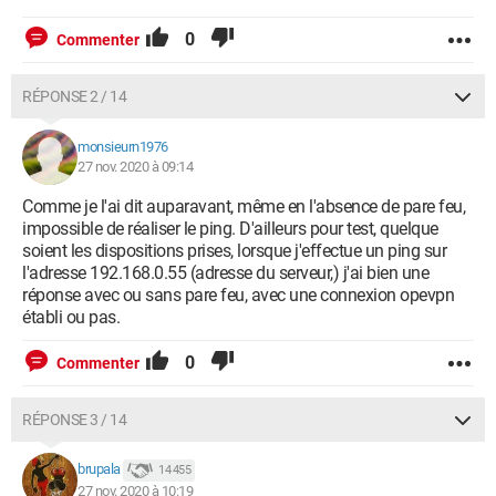
ca "C:\\Program Files\\OpenVPN\\config\\ca.crt"
0
cert "C:\\Program Files\\OpenVPN\\config\\ClientVPN.crt"
Commenter
key "C:\\Program Files\\OpenVPN\\config\\ClientVPN.key"
RÉPONSE 2 / 14
remote-cert-tls server
monsieurn1976
tls-auth "C:\\Program Files\\OpenVPN\\config\\ta.key" 1
27 nov. 2020 à 09:14
cipher AES-256-CBC
Comme je l'ai dit auparavant, même en l'absence de pare feu,
impossible de réaliser le ping. D'ailleurs pour test, quelque
verb 3.
soient les dispositions prises, lorsque j'effectue un ping sur
l'adresse 192.168.0.55 (adresse du serveur,) j'ai bien une
Alors, en toute franchise, premièrement, je donne l'impression
réponse avec ou sans pare feu, avec une connexion opevpn
d'être à la recherche d'une solution toute faite pour régler ce
établi ou pas.
pb, car à force de suivre une multitude de tutos je me perds, ce
qui est un peu vrai ; mais pas par fainéantise mais plutôt pour
0
Commenter
comparer avec ce que je fais.
Secundo, j'aimerais bien comprendre mes erreurs avec des
explications très simple. J'avoue être débutant en réseau.
RÉPONSE 3 / 14
Mais je suis prêt à travailler pour comprendre aussi je risque
de poser des questions ennuyeuses. D'ailleurs mes soucis
brupala
14 455
doivent venir de configuration push ou route...
27 nov. 2020 à 10:19