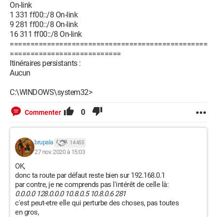
On-link
1 331 ff00::/8 On-link
9 281 ff00::/8 On-link
16 311 ff00::/8 On-link
================================================
===========================
Itinéraires persistants :
Aucun
C:\WINDOWS\system32>
0
Commenter
brupala
14 455
27 nov. 2020 à 15:03
OK,
donc ta route par défaut reste bien sur 192.168.0.1
par contre, je ne comprends pas l'intérêt de celle là:
0.0.0.0 128.0.0.0 10.8.0.5 10.8.0.6 281
c'est peut-etre elle qui perturbe des choses, pas toutes
en gros,