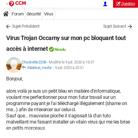
Question
Forum
Sécurité
Virus
Sujet Précédent
Sujet Suivant
Virus Trojan Occamy sur mon pc bloquant tout
accès à internet
Résolu
Choukette2208
-
Modifié le 9 juil. 2020 à 18:37
Malekal_morte-
-
9 juil. 2020 à 23:51
Bonjour,
alors voilà je suis un petit bleu en matière d'informatique,
voulant me perfectionner pour mon futur travail sur un
programme payant je l'ai téléchargé illégalement (shame on
me...) afin de m'exercer sur celui-ci.
Sauf que... mauvaise pioche il s'agissait là d'un tuto
malveillant me faisant installer un vilain virus qui me les brise
en petits morceaux.