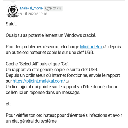
Et désormais Windows Defender ne détecte plus les fichiers
Malekal_morte-
24 712
indésirables malgré leurs effets toujours actif !
9 juil. 2020 à 19:18
Please help !... Avec un langage informatique modéré c'est
Salut,
pour moi bien compliqué à comprendre.
Ouaip tu as potentiellement un Windows cracké.
Merci par avance !!
Pour tes problèmes réseaux, télécharge
MinitoolBox
depuis
un autre ordinateur et copie le sur une clef USB.
Coche "Select All" puis clique "Go".
Un rapport va être généré, copie le sur ta clef USB.
Depuis un ordinateur où internet fonctionne, envoie le rapport
sur
https://pjjoint.malekal.com/
Un lien pjjoint qui pointe sur le rapport va t'être donné, donne
ce lien ici en réponse dans un message.
et :
Pour vérifier ton ordinateur, pour d'éventuels infections et avoir
un état général du système :