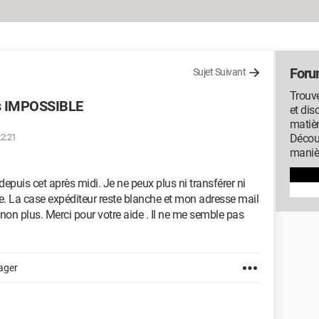
Foru
Sujet Suivant
Trouve
ls IMPOSSIBLE
et dis
matiè
22:21
Décou
manièr
epuis cet après midi. Je ne peux plus ni transférer ni
. La case expéditeur reste blanche et mon adresse mail
on plus. Merci pour votre aide . Il ne me semble pas
ager