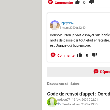
0
Commenter
Saphyr1978
8 mars 2020 à 22:40
Bonsoir . Non je vais essayer sur le té
mots de passe car tout était enregistr
est Orange qui bug encore...
0
Commenter
Répon
Discussions similaires
Code de renvoi d'appel : Ooredo
midoou07
-
16 févr. 2009 à 22:01
Camille
-
4 févr. 2023 à 13:55