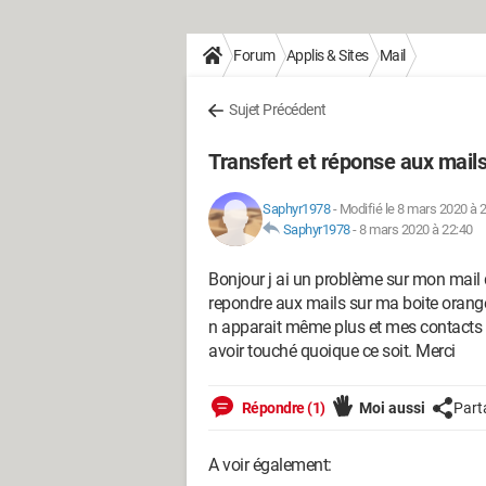
Forum
Applis & Sites
Mail
Sujet Précédent
Transfert et réponse aux mai
Saphyr1978
-
Modifié le 8 mars 2020 à 
Saphyr1978
-
8 mars 2020 à 22:40
Bonjour j ai un problème sur mon mail d
repondre aux mails sur ma boite orange
n apparait même plus et mes contacts n
avoir touché quoique ce soit. Merci
Répondre (1)
Moi aussi
Part
A voir également: