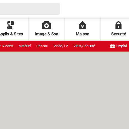
pplis & Sites
Image & Son
Maison
Securité
ux vidéo
Matériel
Réseau
Vidéo/TV
Virus/Sécurité
Emploi