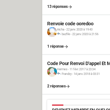
13 réponses
Renvoie code ooredoo
Aicha
-
22 janv. 2020 à 19:43
bazfile
-
22 janv. 2020 à 21:56
1 réponse
Code Pour Renvoi D'appel Et
Hermes
-
11 févr. 2017 à 23:34
Frandzy
-
14 janv. 2018 à 03:31
2 réponses