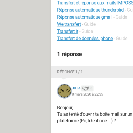
Transfert et réponse aux mails IMPOS
Réponse automatique thunderbird
- Gu
Réponse automatique gmail
- Guide
We transfert
- Guide
Transfert it
- Guide
Transfert de données iphone
- Guide
1 réponse
RÉPONSE 1 / 1
Ju.Le
8
8 mars 2020 à 22:35
Bonjour,
Tu as tenté d'ouvrir ta boite mail sur u
plateforme (Pc, téléphone... ) ?