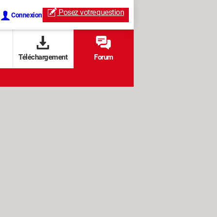
Posez votre
question
Connexion
Téléchargement
Forum