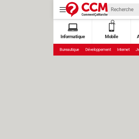
Informatique
Mobile
A
Bureautique
Développement
Internet
Je