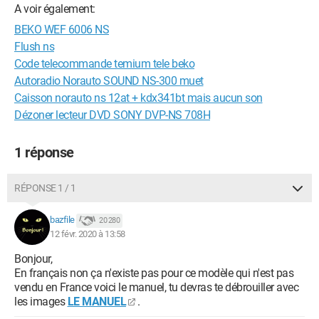
A voir également:
BEKO WEF 6006 NS
Flush ns
Code telecommande temium tele beko
Autoradio Norauto SOUND NS-300 muet
Caisson norauto ns 12at + kdx341bt mais aucun son
Dézoner lecteur DVD SONY DVP-NS 708H
1 réponse
RÉPONSE 1 / 1
bazfile
20 280
12 févr. 2020 à 13:58
Bonjour,
En français non ça n'existe pas pour ce modèle qui n'est pas
vendu en France voici le manuel, tu devras te débrouiller avec
les images
LE MANUEL
.