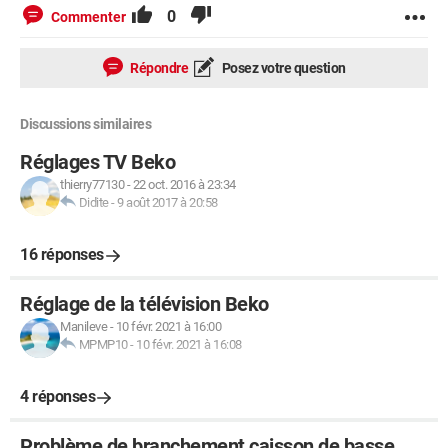
0
Commenter
Répondre
Posez votre question
Discussions similaires
Réglages TV Beko
thierry77130
-
22 oct. 2016 à 23:34
Didite
-
9 août 2017 à 20:58
16 réponses
Réglage de la télévision Beko
Manileve
-
10 févr. 2021 à 16:00
MPMP10
-
10 févr. 2021 à 16:08
4 réponses
Problème de branchement caisson de basse