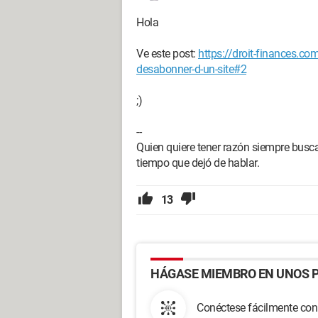
Hola
Ve este post:
https://droit-finances.
desabonner-d-un-site#2
;)
--
Quien quiere tener razón siempre busca 
tiempo que dejó de hablar.
13
HÁGASE MIEMBRO EN UNOS P
Conéctese fácilmente con