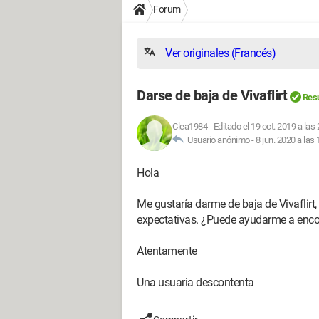
Forum
Ver originales (Francés)
Darse de baja de Vivaflirt
Resu
Clea1984
-
Editado el 19 oct. 2019 a las
Usuario anónimo -
8 jun. 2020 a las 
Hola
Me gustaría darme de baja de Vivaflirt,
expectativas. ¿Puede ayudarme a encon
Atentamente
Una usuaria descontenta