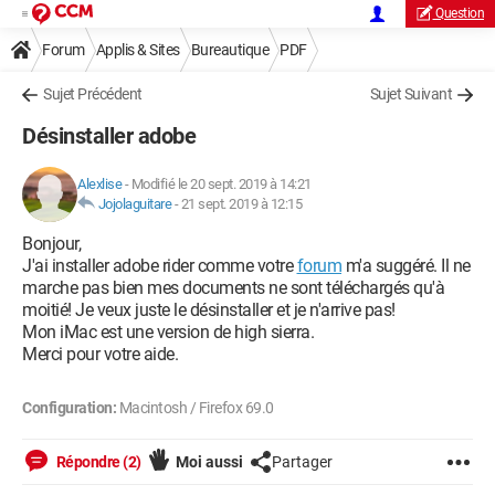
Question
Forum
Applis & Sites
Bureautique
PDF
Sujet Précédent
Sujet Suivant
Désinstaller adobe
Alexlise
-
Modifié le 20 sept. 2019 à 14:21
Jojolaguitare
-
21 sept. 2019 à 12:15
Bonjour,
J'ai installer adobe rider comme votre
forum
m'a suggéré. Il ne
marche pas bien mes documents ne sont téléchargés qu'à
moitié! Je veux juste le désinstaller et je n'arrive pas!
Mon iMac est une version de high sierra.
Merci pour votre aide.
Configuration:
Macintosh / Firefox 69.0
Répondre (2)
Moi aussi
Partager