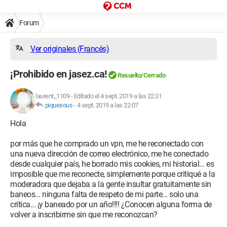
Forum
Ver originales (Francés)
¡Prohibido en jasez.ca!
Resuelto/Cerrado
laurent_1109
-
Editado el 4 sept. 2019 a las 22:31
piquesous
-
4 sept. 2019 a las 22:07
Hola
por más que he comprado un vpn, me he reconectado con
una nueva dirección de correo electrónico, me he conectado
desde cualquier país, he borrado mis cookies, mi historial... es
imposible que me reconecte, simplemente porque critiqué a la
moderadora que dejaba a la gente insultar gratuitamente sin
baneos... ninguna falta de respeto de mi parte... solo una
crítica... ¡y baneado por un año!!!! ¿Conocen alguna forma de
volver a inscribirme sin que me reconozcan?