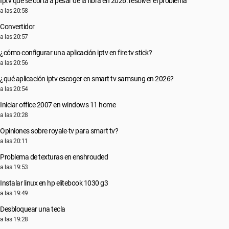
Iptv que se corta a pesar de la fibra en 2026: resolver el problema
a las 20:58
Convertidor
a las 20:57
¿cómo configurar una aplicación iptv en fire tv stick?
a las 20:56
¿qué aplicación iptv escoger en smart tv samsung en 2026?
a las 20:54
Iniciar office 2007 en windows 11 home
a las 20:28
Opiniones sobre royale-tv para smart tv?
a las 20:11
Problema de texturas en enshrouded
a las 19:53
Instalar linux en hp elitebook 1030 g3
a las 19:49
Desbloquear una tecla
a las 19:28