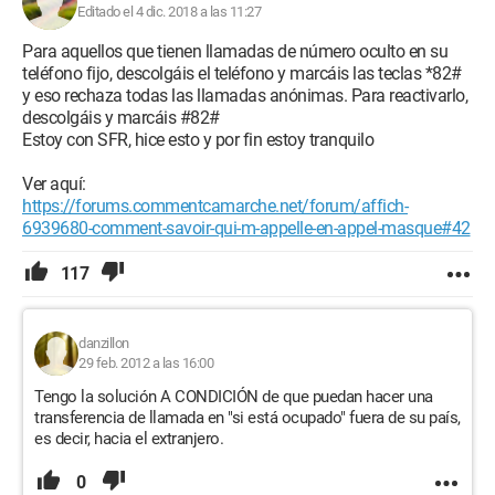
Editado el 4 dic. 2018 a las 11:27
Para aquellos que tienen llamadas de número oculto en su
teléfono fijo, descolgáis el teléfono y marcáis las teclas *82#
y eso rechaza todas las llamadas anónimas. Para reactivarlo,
descolgáis y marcáis #82#
Estoy con SFR, hice esto y por fin estoy tranquilo
Ver aquí:
https://forums.commentcamarche.net/forum/affich-
6939680-comment-savoir-qui-m-appelle-en-appel-masque#42
117
danzillon
29 feb. 2012 a las 16:00
Tengo la solución A CONDICIÓN de que puedan hacer una
transferencia de llamada en "si está ocupado" fuera de su país,
es decir, hacia el extranjero.
0