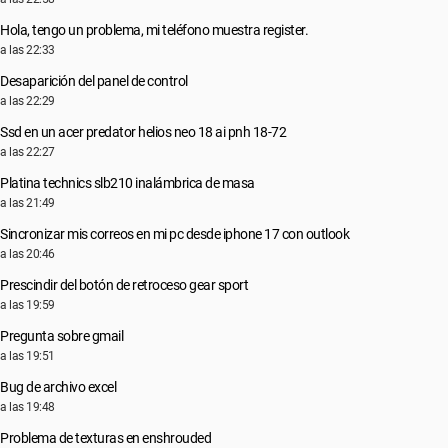
Hola, tengo un problema, mi teléfono muestra register.
a las 22:33
Desaparición del panel de control
a las 22:29
Ssd en un acer predator helios neo 18 ai pnh 18-72
a las 22:27
Platina technics slb210 inalámbrica de masa
a las 21:49
Sincronizar mis correos en mi pc desde iphone 17 con outlook
a las 20:46
Prescindir del botón de retroceso gear sport
a las 19:59
Pregunta sobre gmail
a las 19:51
Bug de archivo excel
a las 19:48
Problema de texturas en enshrouded