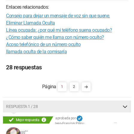
Enlaces relacionados:
Consejo para dejar un mensaje de voz sin que suene.
Eliminar Llamada Oculta
Línea ocupada: ¿por qué mi teléfono suena ocupado?
¿Cómo saber quién me llama con número oculto?
Acoso telefónico de un número oculto
llamada oculta de la comisaría
28 respuestas
1
2
RESPUESTA 1 / 28
aprobada por
Mejor respuesta
Jean-François Pillou
gg^^