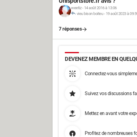
Unisportstore.fr avis ?
weetiz
-
14 août 2016 à 13:06
vieu bison boiteu
-
19 août 2023 à 09:5
7 réponses
DEVENEZ MEMBRE EN QUELQU
Connectez-vous simplemen
Suivez vos discussions fa
Mettez en avant votre exp
Profitez de nombreuses fo