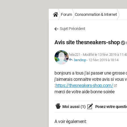
Forum
Consommation & Internet
Sujet Précédent
Avis site thesneakers-shop
felix221
-
Modifié le 13 févr. 2019 à 11:4
bendrop
-
12 févr. 2019 à 18:14
bonjours a tous j'ai passer une grosse 
j'aimerais connaitre votre avis si vous 
:
https://thesneakers-shop.com/
merci de votre aide bonne soirée
Moi aussi
(1)
Posez votre questi
A voir également: