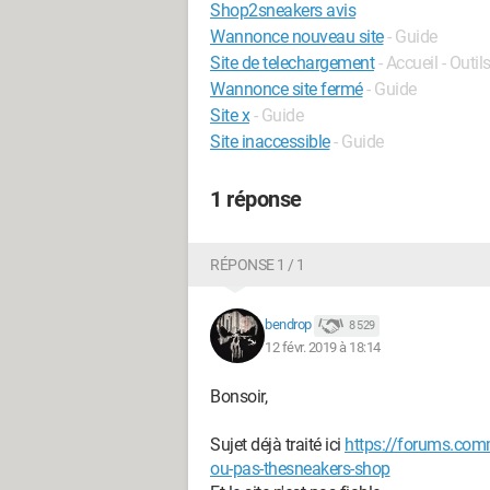
Shop2sneakers avis
Wannonce nouveau site
- Guide
Site de telechargement
- Accueil - Outil
Wannonce site fermé
- Guide
Site x
- Guide
Site inaccessible
- Guide
1 réponse
RÉPONSE 1 / 1
bendrop
8 529
12 févr. 2019 à 18:14
Bonsoir,
Sujet déjà traité ici
https://forums.com
ou-pas-thesneakers-shop