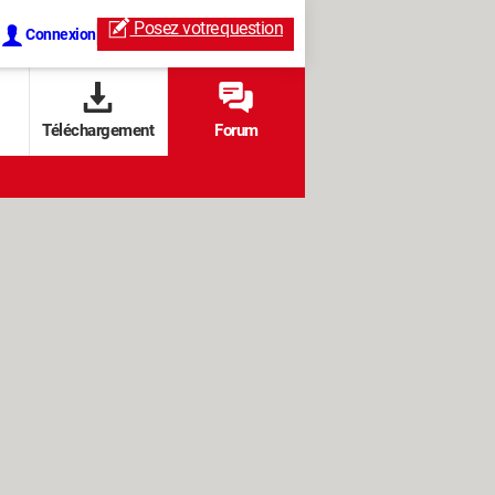
Posez votre
question
Connexion
Téléchargement
Forum