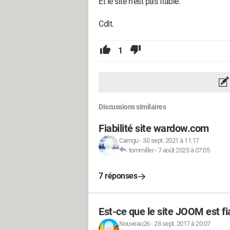
Et le site n'est pas fiable.
Cdlt.
1
Discussions similaires
Fiabilité site wardow.com
Camgu
-
30 sept. 2021 à 11:17
tommiller
-
7 août 2025 à 07:05
7 réponses
Est-ce que le site JOOM est fi
Nouveau26
-
28 sept. 2017 à 20:07