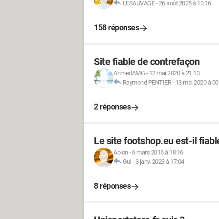
LESAUVAGE
-
26 août 2025 à 13:16
158 réponses
Site fiable de contrefaçon
AhmedAMG
-
12 mai 2020 à 21:13
Raymond PENTIER
-
13 mai 2020 à 00
2 réponses
Le site footshop.eu est-il fiabl
Aolon
-
6 mars 2016 à 18:16
Gui
-
3 janv. 2023 à 17:04
8 réponses