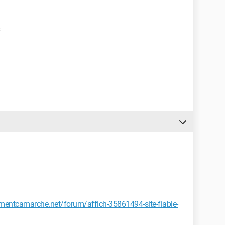
s
mentcamarche.net/forum/affich-35861494-site-fiable-