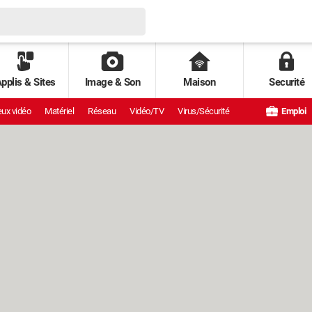
pplis & Sites
Image & Son
Maison
Securité
ux vidéo
Matériel
Réseau
Vidéo/TV
Virus/Sécurité
Emploi