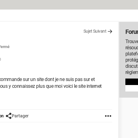
Foru
Sujet Suivant
Trouv
Fermé
résou
platef
0
protég
discut
règlem
commande sur un site dont je ne suis pas sur et
vous y connaissez plus que moi voici le site internet
on
Partager