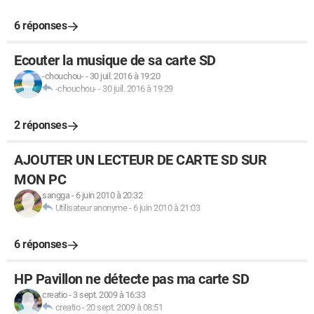
6 réponses
Ecouter la musique de sa carte SD
-chouchou-
-
30 juil. 2016 à 19:20
-chouchou-
-
30 juil. 2016 à 19:29
2 réponses
AJOUTER UN LECTEUR DE CARTE SD SUR
MON PC
sangga
-
6 juin 2010 à 20:32
Utilisateur anonyme
-
6 juin 2010 à 21:03
6 réponses
HP Pavillon ne détecte pas ma carte SD
creatio
-
3 sept. 2009 à 16:33
creatio
-
20 sept. 2009 à 08:51