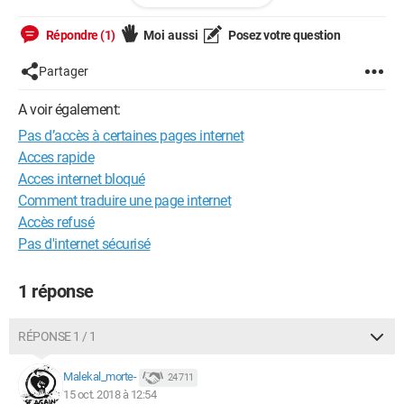
J’ai dans un premier temps enlevé le pare feu Windows et
couper Norton sans aucun effet...
Répondre (1)
Moi aussi
Posez votre question
J’ai essayé de changer l’adrese dns et ip de internet protocol
version 4, ce qui n’a rien fait.
Partager
Est ce que quelqu’un aurait une solution à me proposer?
A voir également:
Merci d’avance
Pas d’accès à certaines pages internet
Claire
Acces rapide
Acces internet bloqué
Comment traduire une page internet
Accès refusé
Pas d'internet sécurisé
1 réponse
RÉPONSE 1 / 1
Malekal_morte-
24 711
15 oct. 2018 à 12:54