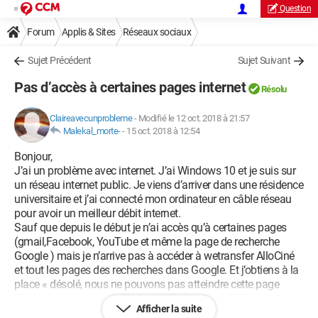
Question
Forum
Applis & Sites
Réseaux sociaux
Sujet Précédent
Sujet Suivant
Pas d’accès à certaines pages internet
Résolu
Claireavecunprobleme
-
Modifié le 12 oct. 2018 à 21:57
Malekal_morte-
-
15 oct. 2018 à 12:54
Bonjour,
J’ai un problème avec internet. J’ai Windows 10 et je suis sur
un réseau internet public. Je viens d’arriver dans une résidence
universitaire et j’ai connecté mon ordinateur en câble réseau
pour avoir un meilleur débit internet.
Sauf que depuis le début je n’ai accès qu’à certaines pages
(gmail,Facebook, YouTube et même la page de recherche
Google ) mais je n’arrive pas à accéder à wetransfer AlloCiné
et tout les pages des recherches dans Google. Et j’obtiens à la
place « désolé, nous ne pouvons pas atteindre cette page
That was a temporary DNS error. Error code INET-E-
Afficher la suite
RESSOURCE-NOT-FOUND »