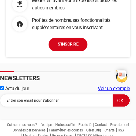
Mettez en avant votre expertise et aidez les
autres membres
Profitez de nombreuses fonctionnalités
supplémentaires en vous inscrivant
S'INSCRIRE
NEWSLETTERS
Actu du jour
Voir un exemple
Qui sommes-nous ?
L'équipe
Notre société
Publicité
Contact
Recrutement
Données personnelles
Paramétrer les cookies
Gérer Utiq
Charte
RSS
Mentions légales
Groupe Figaro
©2025 CCM Benchmark