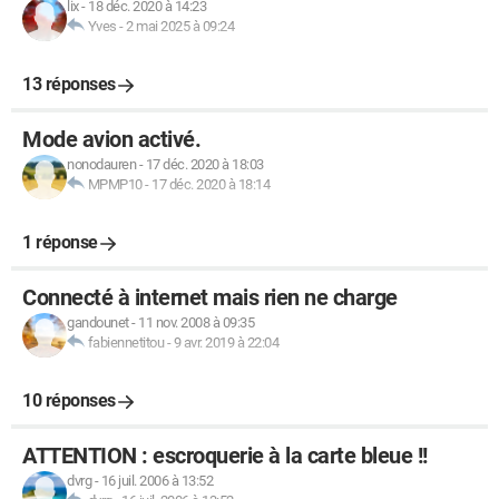
lix
-
18 déc. 2020 à 14:23
Yves
-
2 mai 2025 à 09:24
13 réponses
Mode avion activé.
nonodauren
-
17 déc. 2020 à 18:03
MPMP10
-
17 déc. 2020 à 18:14
1 réponse
Connecté à internet mais rien ne charge
gandounet
-
11 nov. 2008 à 09:35
fabiennetitou
-
9 avr. 2019 à 22:04
10 réponses
ATTENTION : escroquerie à la carte bleue !!
dvrg
-
16 juil. 2006 à 13:52