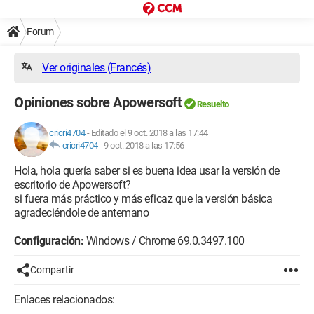
Forum
Ver originales (Francés)
Opiniones sobre Apowersoft
Resuelto
cricri4704
-
Editado el 9 oct. 2018 a las 17:44
cricri4704
-
9 oct. 2018 a las 17:56
Hola, hola quería saber si es buena idea usar la versión de
escritorio de Apowersoft?
si fuera más práctico y más eficaz que la versión básica
agradeciéndole de antemano
Configuración:
Windows / Chrome 69.0.3497.100
Compartir
Enlaces relacionados: