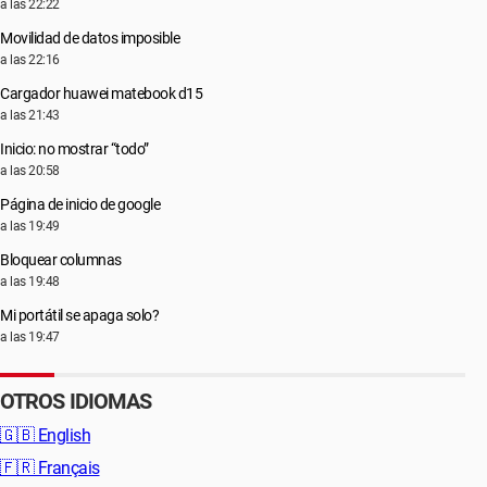
a las 22:22
Movilidad de datos imposible
a las 22:16
Cargador huawei matebook d15
a las 21:43
Inicio: no mostrar “todo”
a las 20:58
Página de inicio de google
a las 19:49
Bloquear columnas
a las 19:48
Mi portátil se apaga solo?
a las 19:47
OTROS IDIOMAS
🇬🇧
English
🇫🇷
Français