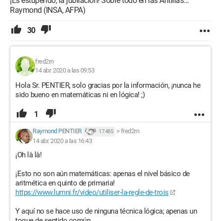
¡Es estupendo, la jubilación! Sobre todo en las Antillas...
Raymond (INSA, AFPA)
30
fred2rn
14 abr. 2020 a las 09:53
Hola Sr. PENTIER, solo gracias por la información, ¡nunca he
sido bueno en matemáticas ni en lógica! ;)
1
Raymond PENTIER
>
fred2rn
17 485
14 abr. 2020 a las 16:43
¡Oh là là!
¡Esto no son aún matemáticas: apenas el nivel básico de
aritmética en quinto de primaria!
https://www.lumni.fr/video/utiliser-la-regle-de-trois
Y aquí no se hace uso de ninguna técnica lógica; apenas un
toque de sentido común...