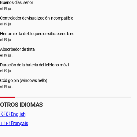
Buenos días, señor
el 19 jul.
Controlador de visualización incompatible
el 19 jul.
Herramienta de bloqueo de sitios sensibles
el 19 jul.
Absorbedor de tinta
el 19 jul.
Duración de la batería del teléfono móvil
el 19 jul.
Código pin (windows hello)
el 19 jul.
OTROS IDIOMAS
🇬🇧
English
🇫🇷
Français