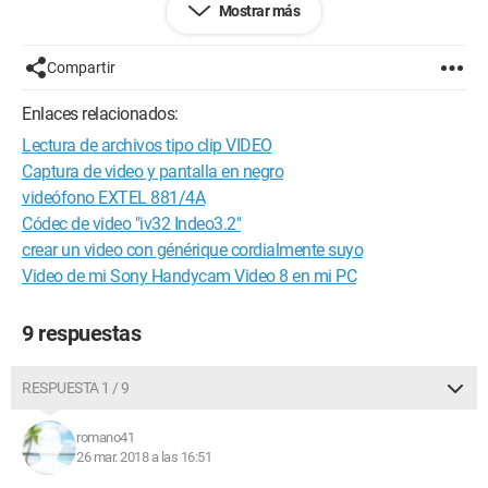
Mostrar más
Gracias por su ayuda.
Compartir
Configuración:
Windows / Firefox 59.0
Enlaces relacionados:
Lectura de archivos tipo clip VIDEO
Captura de video y pantalla en negro
videófono EXTEL 881/4A
Códec de video "iv32 Indeo3.2"
crear un video con générique cordialmente suyo
Video de mi Sony Handycam Video 8 en mi PC
9 respuestas
RESPUESTA 1 / 9
romano41
26 mar. 2018 a las 16:51