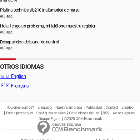
a las 00:14
Platina technics slb210 inalámbrica de masa
el 8 ago.
Hola, tengo un problema, mi teléfono muestra register.
el 8 ago.
Desaparición del panel de control
el 8 ago.
OTROS IDIOMAS
🇬🇧
English
🇫🇷
Français
¿Quiénes somos?
El equipo
Nuestra empresa
Publicidad
Contact
Empleo
Datos personales
Configurar cookies
Condiciones de uso
RSS
Avisos legales
Groupe Figaro
©2025 CCM Benchmark