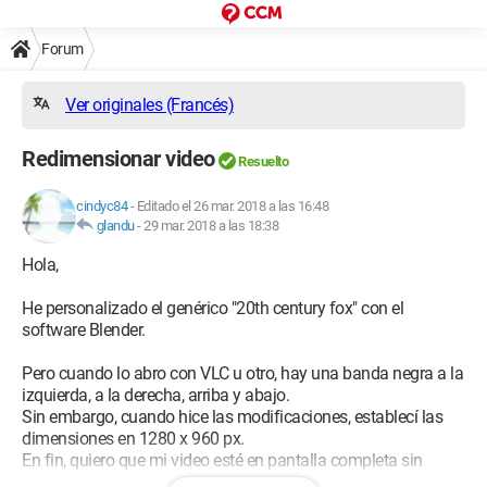
Forum
Ver originales (Francés)
Redimensionar video
Resuelto
cindyc84
-
Editado el 26 mar. 2018 a las 16:48
glandu
-
29 mar. 2018 a las 18:38
Hola,
He personalizado el genérico "20th century fox" con el
software Blender.
Pero cuando lo abro con VLC u otro, hay una banda negra a la
izquierda, a la derecha, arriba y abajo.
Sin embargo, cuando hice las modificaciones, establecí las
dimensiones en 1280 x 960 px.
En fin, quiero que mi video esté en pantalla completa sin
bandas negras.