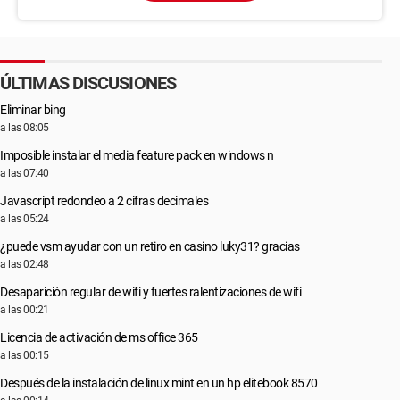
ÚLTIMAS DISCUSIONES
Eliminar bing
a las 08:05
Imposible instalar el media feature pack en windows n
a las 07:40
Javascript redondeo a 2 cifras decimales
a las 05:24
¿puede vsm ayudar con un retiro en casino luky31? gracias
a las 02:48
Desaparición regular de wifi y fuertes ralentizaciones de wifi
a las 00:21
Licencia de activación de ms office 365
a las 00:15
Después de la instalación de linux mint en un hp elitebook 8570