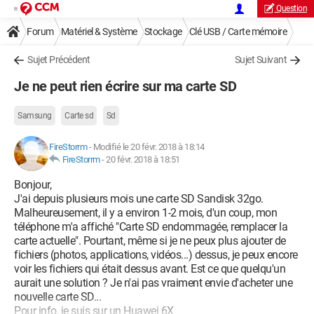
Question
Forum
Matériel & Système
Stockage
Clé USB / Carte mémoire
Sujet Précédent
Sujet Suivant
Je ne peut rien écrire sur ma carte SD
Samsung
Carte sd
Sd
FireStorrm
-
Modifié le 20 févr. 2018 à 18:14
FireStorrm
-
20 févr. 2018 à 18:51
Bonjour,
J'ai depuis plusieurs mois une carte SD Sandisk 32go.
Malheureusement, il y a environ 1-2 mois, d'un coup, mon
téléphone m'a affiché "Carte SD endommagée, remplacer la
carte actuelle". Pourtant, même si je ne peux plus ajouter de
fichiers (photos, applications, vidéos...) dessus, je peux encore
voir les fichiers qui était dessus avant. Est ce que quelqu'un
aurait une solution ? Je n'ai pas vraiment envie d'acheter une
nouvelle carte SD...
Pour info, je suis sur un Huawei 6X