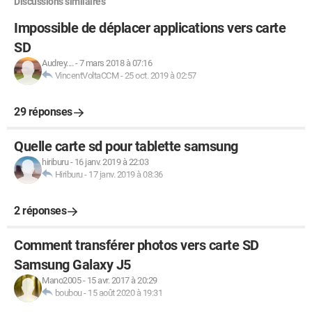
Discussions similaires
Impossible de déplacer applications vers carte
SD
Audrey....
-
7 mars 2018 à 07:16
VincentVoltaCCM
-
25 oct. 2019 à 02:57
29 réponses
Quelle carte sd pour tablette samsung
hiriburu
-
16 janv. 2019 à 22:03
Hiriburu
-
17 janv. 2019 à 08:36
2 réponses
Comment transférer photos vers carte SD
Samsung Galaxy J5
Mano2005
-
15 avr. 2017 à 20:29
boubou
-
15 août 2020 à 19:31