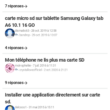
7 réponses
carte micro sd sur tablette Samsung Galaxy tab
A6 10.1 16 GO
dismatic63
-
28 oct. 2019 à 12:58
bendrop
-
29 oct. 2019 à 13:07
4 réponses
Mon téléphone ne lis plus ma carte SD
moii-opheliie
-
7 juil. 2016 à 11:31
crystalloveofficiel
-
2 oct. 2020 à 21:21
9 réponses
Installer une application directement sur carte
sd.
delcoco1
-
31 mai 2015 à 15:11